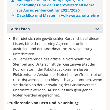
Controllings und der Finanzwirtschaftslehre
zur Anrechenbarkeit für 2025/2026
Data&Eco und Master in Volkswirtschaftslehre
Alte Listen
Befindet sich ein gewünschter Kurs nicht auf dieser
2024/2025
Listen, bitte das Learning Agreement online
Management, Rechnungslegung, des
ausfüllen und der Koordinatorin zu Validierung
Controllings und der
unterbreiten.
Finanzwirtschaftslehre zur
Zu Semesterende das offizielle Notenblatt mit
Anrechenbarkeit für 2024/2025
Stempel und Unterschrift der Gastuniversität der
Data&Eco und Master in
Koordinatorin der Fakultät zukommen lassen.
Volkswirtschaftslehre
Elektronische Version der Notenblätter (Transcript of
records) werden ausschliesslich angenommen, wenn
sie direkt von der Verwaltung der Gastuniversität
2023/2024
übermittelt werden. Ausschliesslich genügende
Management, Rechnungslegung, des
Noten werden angerechnet.
Controllings und der
Studierende von Bern und Neuenburg
Finanzwirtschaftslehre zur
Anrechenbarkeit für 2023/2024