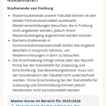
Math.-Nat. und Med. Fak.
Mitarbeitende
Webmail
Studierende von Freiburg
Masterstudierende unserer Fakultät können an den
Interfakultär
Doktorierende
Vorlesungsverzeichnis
beiden Partneruniversitäten punktuelle
Masterveranstaltungen besuchen, die in Freiburg
MyUnifr
nicht angeboten werden, jedoch ihrem
Masterstudiengang angerechnet werden können.
Bachelorstudierende in
Kommunikationswissenschaft dürfen das Angebot
ebenfalls in Anspruch nehmen, um
Medienvorlesungen in Bern zu besuchen.
Die Einschreibung erfolgt online über das MyUnif-
Portal bei der Dienststelle für Zulassung und
Einschreibung. Das Bewerbungsdossier muss von
der Koordinatorin der Fakultät nicht unterzeichnet
werden. Ohne Einschreibung bei der Dienststelle für
Zulassung und Einschreibung können jedoch
Reisekosten nicht zurückerstattet werden.
Master-Kurse im Bereich für 2025/2026
Management, Rechnungslegung, des