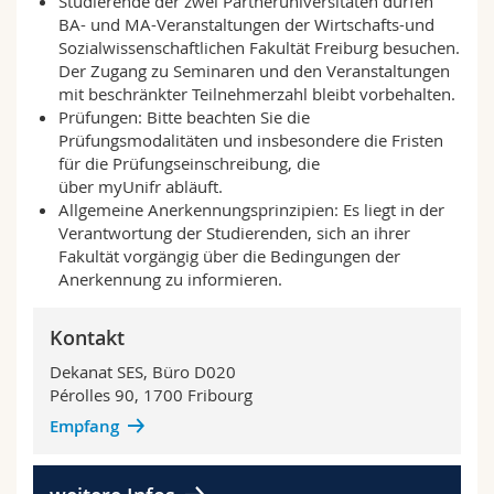
Studierende der zwei Partneruniversitäten dürfen
Data&Eco und Master in
BA- und MA-Veranstaltungen der Wirtschafts-und
Volkswirtschaftslehre für 2023/2024
Sozialwissenschaftlichen Fakultät Freiburg besuchen.
Der Zugang zu Seminaren und den Veranstaltungen
mit beschränkter Teilnehmerzahl bleibt vorbehalten.
2022/2023
Prüfungen: Bitte beachten Sie die
Management, Rechnungslegung, des
Prüfungsmodalitäten und insbesondere die Fristen
Controllings und der
für die Prüfungseinschreibung, die
Finanzwirtschaftslehre zur
über
myUnifr
abläuft.
Anrechenbarkeit für 2022/2023
Allgemeine Anerkennungsprinzipien: Es liegt in der
Data&Eco und Master in
Verantwortung der Studierenden, sich an ihrer
Volkswirtschaftslehre für 2022/2023
Fakultät vorgängig über die Bedingungen der
2021/2022
Anerkennung zu informieren.
Rechnungslegung, des Controllings und
der Finanzwirtschaftslehre zur
Kontakt
Anrechenbarkeit für 2021/2022
Management, Marketing, HR,
Dekanat SES, Büro D020
Organisation und Entrepreneurship für
Pérolles 90, 1700 Fribourg
2021/2022
Empfang
Data&Eco und Master in
Volkswirtschaftslehre für 2021/2022