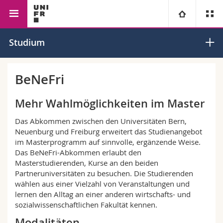
Fakultät der Wirtschafts- und Sozialwissenschaften
Universität
Studium
Fakultäten
Studium
BeNeFri
Informationen für
Campus
Theologische Fak.
Mehr Wahlmöglichkeiten im Master
Das Abkommen zwischen den Universitäten Bern,
Forschung
Ressourcen
Rechtswissenschaftliche Fak.
Studieninteressierte
Neuenburg und Freiburg erweitert das Studienangebot
im Masterprogramm auf sinnvolle, ergänzende Weise.
Universität
Wirtschafts- und Sozialwissenschaftliche Fak.
Studierende
Personenverzeichnis
Das BeNeFri-Abkommen erlaubt den
Masterstudierenden, Kurse an den beiden
Partneruniversitäten zu besuchen. Die Studierenden
Weiterbildung
Philosophische Fak.
Medien
Ortsplan
wählen aus einer Vielzahl von Veranstaltungen und
lernen den Alltag an einer anderen wirtschafts- und
Fak. für Erziehungs- und Bildungswissenschaften
Forschende
Bibliotheken
sozialwissenschaftlichen Fakultät kennen.
Modalitäten