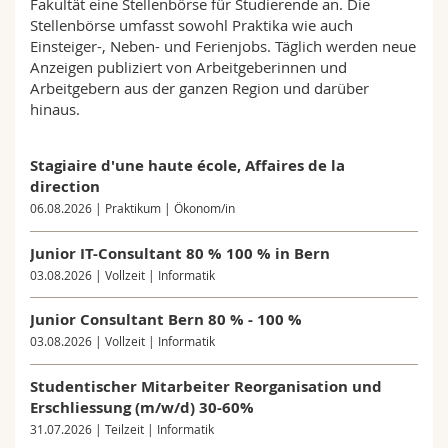
Fakultät eine Stellenbörse für Studierende an. Die
Math.-Nat. und Med. Fak.
Mitarbeitende
Webmail
Stellenbörse umfasst sowohl Praktika wie auch
Einsteiger-, Neben- und Ferienjobs. Täglich werden neue
Anzeigen publiziert von Arbeitgeberinnen und
Interfakultär
Doktorierende
Vorlesungsverzeichnis
Arbeitgebern aus der ganzen Region und darüber
hinaus.
MyUnifr
Stagiaire d'une haute école, Affaires de la
direction
06.08.2026 | Praktikum | Ökonom/in
Junior IT-Consultant 80 % 100 % in Bern
03.08.2026 | Vollzeit | Informatik
Junior Consultant Bern 80 % - 100 %
03.08.2026 | Vollzeit | Informatik
Studentischer Mitarbeiter Reorganisation und
Erschliessung (m/w/d) 30-60%
31.07.2026 | Teilzeit | Informatik