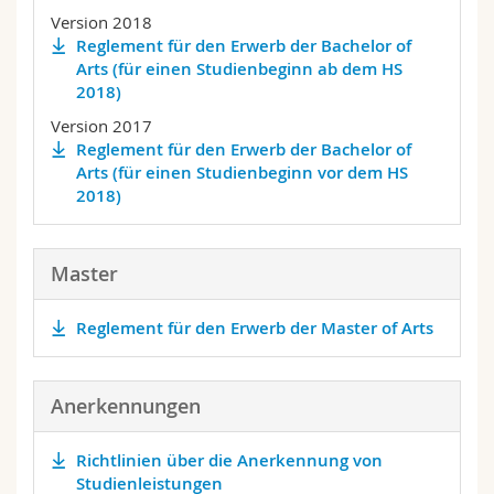
Math.-Nat. und Med. Fak.
Mitarbeitende
Webmail
Version 2018
Reglement für den Erwerb der Bachelor of
Arts (für einen Studienbeginn ab dem HS
Interfakultär
Doktorierende
Vorlesungsverzeichnis
2018)
Version 2017
MyUnifr
Reglement für den Erwerb der Bachelor of
Arts (für einen Studienbeginn vor dem HS
2018)
Master
Reglement für den Erwerb der Master of Arts
Anerkennungen
Richtlinien über die Anerkennung von
Studienleistungen