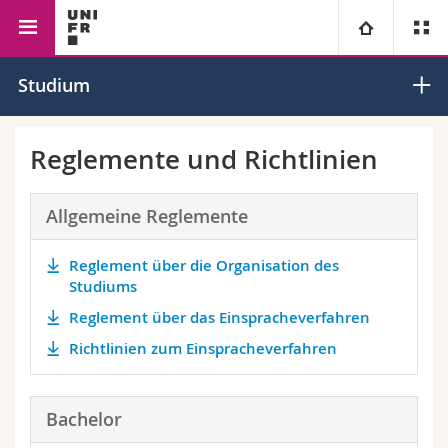
Fakultät der Wirtschafts- und Sozialwissenschaften
Universität
Studium
Fakultäten
Studium
Reglemente und Richtlinien
Informationen für
Campus
Theologische Fak.
Allgemeine Reglemente
Forschung
Ressourcen
Rechtswissenschaftliche Fak.
Studieninteressierte
Reglement über die Organisation des
Studiums
Universität
Wirtschafts- und Sozialwissenschaftliche Fak.
Studierende
Personenverzeichnis
Reglement über das Einspracheverfahren
Richtlinien zum Einspracheverfahren
Weiterbildung
Philosophische Fak.
Medien
Ortsplan
Fak. für Erziehungs- und Bildungswissenschaften
Forschende
Bibliotheken
Bachelor