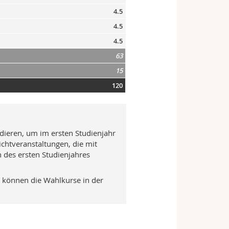
4.5
4.5
4.5
63
15
120
idieren, um im ersten Studienjahr
chtveranstaltungen, die mit
 des ersten Studienjahres
g können die Wahlkurse in der