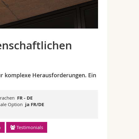
enschaftlichen
r für komplexe Herausforderungen. Ein
prachen
FR - DE
uale Option
ja FR/DE
n
Testimonials