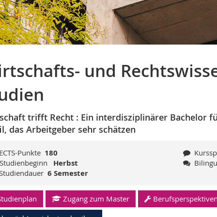
rtschafts- und Rechtswiss
udien
schaft trifft Recht : Ein interdisziplinärer Bachelo
il, das Arbeitgeber sehr schätzen
ECTS-Punkte
180
Kurss
Studienbeginn
Herbst
Biling
Studiendauer
6 Semester
Studienplan
Zugang zum Master
Berufsperspektive