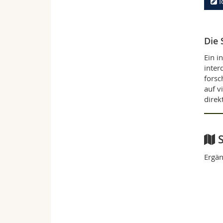
I
Die 
Ein i
inter
forsc
auf v
direk
S
Ergän