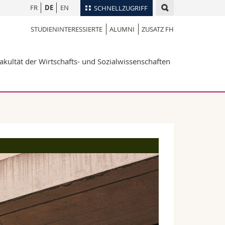
FR
DE
EN
SCHNELLZUGRIFF
STUDIENINTERESSIERTE
ALUMNI
ZUSATZ FH
für
Personenverzeichnis
Ortsplan
te
akultät der Wirtschafts- und Sozialwissenschaften
Bibliotheken
Webmail
Vorlesungsverzeichnis
MyUnifr