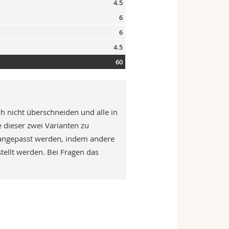
4.5
6
6
4.5
60
h nicht überschneiden und alle in
 dieser zwei Varianten zu
 angepasst werden, indem andere
llt werden. Bei Fragen das