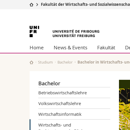
Fakultät der Wirtschafts- und Sozialwissensch
Universität
Fakultäten
Universität
Studium
Theologische Fa
Campus
Rechtswissensch
Freiburg
Forschung
Wirtschafts- un
Home
News & Events
Fakultät
De
Universität
Philosophische 
Weiterbildung
Fak. für Erzieh
Math.-Nat. und
Studium
Bachelor
Bachelor in Wirtschafts- u
Interfakultär
Bachelor
Betriebswirtschaftslehre
Volkswirtschaftslehre
Wirtschaftsinformatik
Wirtschafts- und