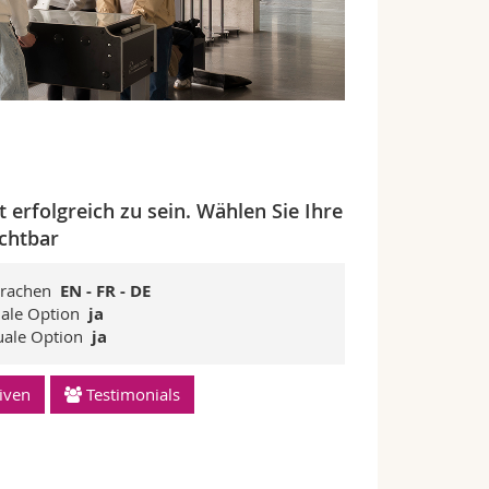
 erfolgreich zu sein. Wählen Sie Ihre
chtbar
prachen
EN - FR - DE
uale Option
ja
guale Option
ja
iven
Testimonials