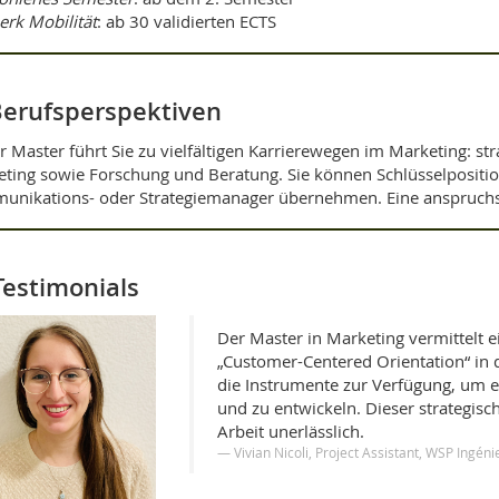
rk Mobilität
: ab 30 validierten ECTS
erufsperspektiven
r Master führt Sie zu vielfältigen Karrierewegen im Marketing: stra
ting sowie Forschung und Beratung. Sie können Schlüsselpositione
nikations- oder Strategiemanager übernehmen. Eine anspruchsvo
Testimonials
Der Master in Marketing vermittelt 
„Customer-Centered Orientation“ in 
die Instrumente zur Verfügung, um e
und zu entwickeln. Dieser strategisc
Arbeit unerlässlich.
Vivian Nicoli, Project Assistant, WSP Ingén