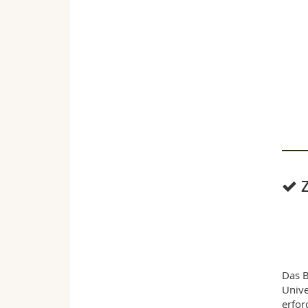
Das 
Unive
erford