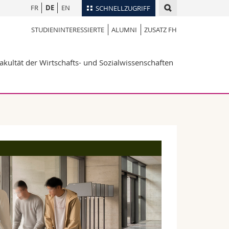
FR
DE
EN
SCHNELLZUGRIFF
STUDIENINTERESSIERTE
ALUMNI
ZUSATZ FH
für
Personenverzeichnis
Ortsplan
te
akultät der Wirtschafts- und Sozialwissenschaften
Bibliotheken
Webmail
Vorlesungsverzeichnis
MyUnifr