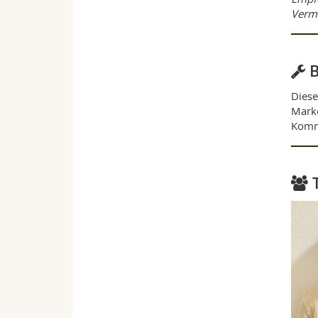
Verme
B
Diese
Marke
Kommu