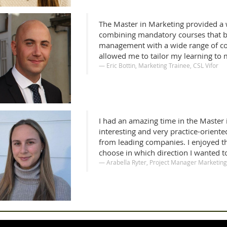
The Master in Marketing provided a 
combining mandatory courses that bu
management with a wide range of com
allowed me to tailor my learning to m
Eric Bottin, Marketing Trainee, CSL Vifor
I had an amazing time in the Master
interesting and very practice-oriented
from leading companies. I enjoyed th
choose in which direction I wanted to
Arabella Ryter, Project Manager Marketing