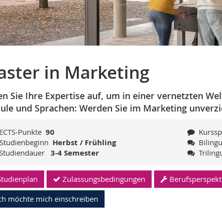
ster in Marketing
n Sie Ihre Expertise auf, um in einer vernetzten Welt
le und Sprachen: Werden Sie im Marketing unverzi
ECTS-Punkte
90
Kurss
Studienbeginn
Herbst / Frühling
Biling
Studiendauer
3-4 Semester
Trilin
Studienplan
Zulassungsbedingungen
Berufsperspekt
ch möchte mich einschreiben