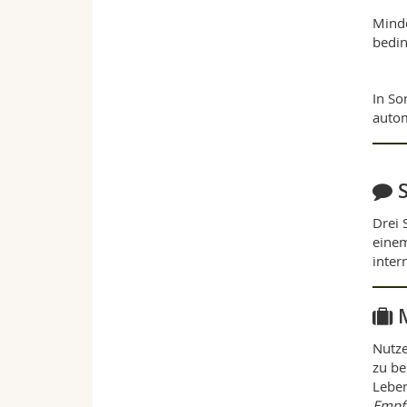
Minde
bedin
In So
autom
Drei 
einem
inter
Nutze
zu be
Leben
Empf