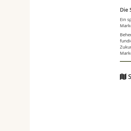
Die 
Ein s
Marke
Beher
fundi
Zukun
Marke