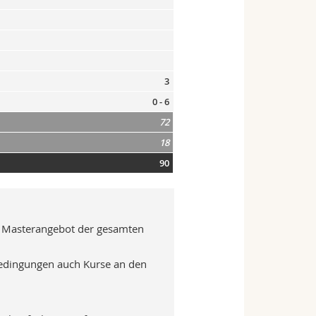
3
0 - 6
72
18
90
 Masterangebot der gesamten
dingungen auch Kurse an den