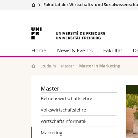
Fakultät der Wirtschafts- und Sozialwissensch
Universität
Fakultäten
Universität
Studium
Theologische Fa
Campus
Rechtswissensch
Freiburg
Forschung
Wirtschafts- un
Home
News & Events
Fakultät
De
Universität
Philosophische 
Weiterbildung
Fak. für Erzieh
Math.-Nat. und
Studium
Master
Master in Marketing
Interfakultär
Master
Betriebswirtschaftslehre
Volkswirtschaftslehre
Wirtschaftsinformatik
Marketing