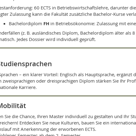
stanforderung: 60 ECTS in Betriebswirtschaftslehre, darunter die
gter Zulassung kann die Fakultät zusätzliche Bachelor-Kurse verl
Bachelordiplom
FH
in Betriebsökonomie: Zulassung mit ei
nderfällen (z. B. ausländisches Diplom, Bachelordiplom älter als 8
atisch. Jedes Dossier wird individuell geprüft.
Studien­sprachen
Sprachen – ein klarer Vorteil: Englisch als Hauptsprache, ergänzt
 zweisprachigen oder dreisprachigen Diplom stärken Sie Ihr Profi
nationale Karriere.
Mobilität
n Sie die Chance, Ihren Master individuell zu gestalten und Ihr 
reichern! Entdecken Sie neue Kulturen, bauen Sie ein internation
slauf mit Anerkennung der erworbenen ECTS.
ohlenes Semester
: ab dem 2. Semester