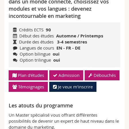
dans un monde connecté, choisissez vos
Sciences et médecine
Collaborateurs
Webmail
modules et vos langues : devenez
incontournable en marketing
Interfacultaire
Doctorants
Programme des cours
Crédits ECTS
90
MyUnifr
Début des études
Automne / Printemps
Durée des études
3-4 semestres
Langues de cours
EN - FR - DE
Option bilingue
oui
Option trilingue
oui
Plan d'études
Admission
Débouchés
Témoignages
Je veux m'inscrire
Les atouts du programme
Un Master spécialisé vous offrant différentes
possibilités de devenir un expert de haut niveau dans le
domaine du marketing.