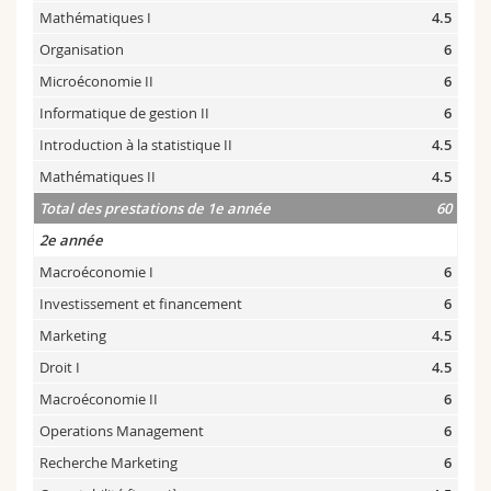
Mathématiques I
4.5
Organisation
6
Microéconomie II
6
Informatique de gestion II
6
Introduction à la statistique II
4.5
Mathématiques II
4.5
Total des prestations de 1e année
60
2e année
Macroéconomie I
6
Investissement et financement
6
Marketing
4.5
Droit I
4.5
Macroéconomie II
6
Operations Management
6
Recherche Marketing
6