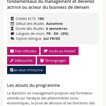
fondamentaux du management et devenez
Sciences et médecine
Collaborateurs
Webmail
actrice ou acteur du business de demain
Interfacultaire
Doctorants
Programme des cours
Crédits ECTS
180
Début des études
Automne
Durée des études
6 semestres
MyUnifr
Langues de cours
FR - DE - (EN)
Option bilingue
oui FR/DE
Plan d'études
Accès au Master
Débouchés
Témoignages
Je veux m'inscrire
Les atouts du programme
Le Bachelor en management propose une formation
centrée sur l’analyse des phénomènes socio-
économiques, la prise de décision et les fonctions clés