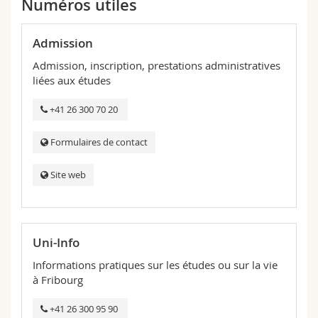
Numéros utiles
Sciences et médecine
Collaborateurs
Webmail
Admission
Interfacultaire
Doctorants
Programme des cours
Admission, inscription, prestations administratives
liées aux études
MyUnifr
+41 26 300 70 20
Formulaires de contact
Site web
Uni-Info
Informations pratiques sur les études ou sur la vie
à Fribourg
+41 26 300 95 90