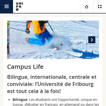
Campus
Université
Facultés
Etudes
Vous êtes
Campus
Théologie
Recherche
Ressources
Droit
Futurs étudiants
Campus Life
Université
Sciences économiques et sociales et management
Etudiants
Annuaire du personnel
Bilingue, internationale, centrale et
conviviale: l’Université de Fribourg
Formation continue
Lettres et sciences humaines
Médias
Plan d'accès
est tout cela à la fois!
Sciences de l'éducation et de la formation
Chercheurs
Bibliothèques
Bilingue
: Les étudiants ont l’opportunité, unique en
Suisse, d’étudier en français, en allemand ou dans les