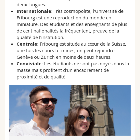
Sciences et médecine
deux langues.
Collaborateurs
Webmail
Internationale
: Très cosmopolite, l’Université de
Fribourg est une reproduction du monde en
Interfacultaire
Doctorants
Programme des cours
miniature. Des étudiants et des enseignants de plus
de cent nationalités la fréquentent, preuve de la
qualité de l’institution.
MyUnifr
Centrale
: Fribourg est située au cœur de la Suisse,
une fois les cours terminés, on peut rejoindre
Genève ou Zurich en moins de deux heures.
Conviviale
: Les étudiants ne sont pas noyés dans la
masse mais profitent d’un encadrement de
proximité et de qualité.