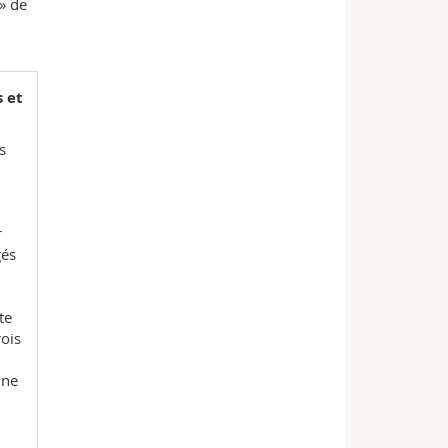
» de
 et
s
r
gés
te
rois
une