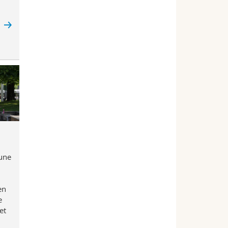
e
 une
en
e
et