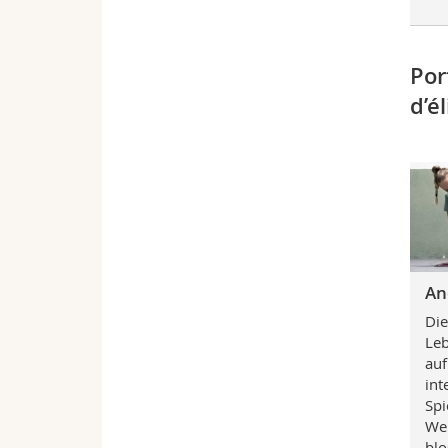
Por
d’él
An
Die
Leb
auf
int
Spi
Wel
blo