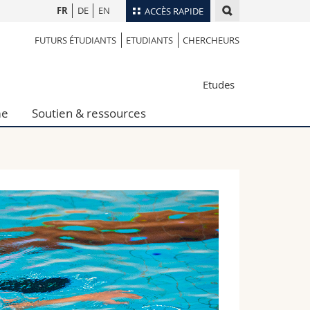
FR
DE
EN
ACCÈS RAPIDE
FUTURS ÉTUDIANTS
ETUDIANTS
CHERCHEURS
Annuaire du personnel
Plan d'accès
nts
Etudes
Bibliothèques
Webmail
me
Soutien & ressources
rs
Programme des cours
MyUnifr