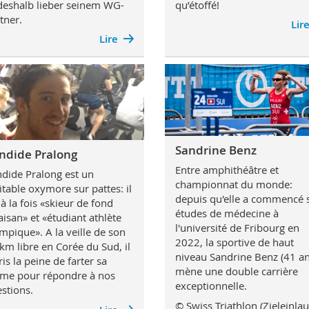
deshalb lieber seinem WG-
qu’étoffé!
tner.
Lir
Lire
Sandrine Benz
ndide Pralong
Entre amphithéâtre et
dide Pralong est un
championnat du monde:
itable oxymore sur pattes: il
depuis qu'elle a commencé 
 à la fois «skieur de fond
études de médecine à
aisan» et «étudiant athlète
l'université de Fribourg en
mpique». A la veille de son
2022, la sportive de haut
km libre en Corée du Sud, il
niveau Sandrine Benz (41 an
ris la peine de farter sa
mène une double carrière
me pour répondre à nos
exceptionnelle.
stions.
© Swiss Triathlon (Zieleinlau