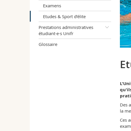
Examens
Etudes & Sport d’élite
Prestations administratives
étudiant·e·s Unifr
Glossaire
Et
L'Uni
qu'il
prati
Des a
la me
Ces a
exame