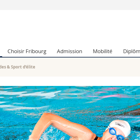
Vous êtes
Futurs étudia
Etudiants
conomiques et sociales et management
Médias
Choisir Fribourg
Admission
Mobilité
Diplô
 sciences humaines
Chercheurs
 l'éducation et de la formation
Collaborateu
t médecine
Doctorants
des & Sport d’élite
aire