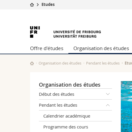
Etudes
Université
Facultés
Université
Etudes
Théologie
Campus
Droit
de
Recherche
Sciences é
Offre d'études
Organisation des études
Université
Lettres et
Fribourg
Formation continue
Sciences de
Sciences e
Organisation des études
Pendant les études
Etu
Interfacult
Organisation des études
Début des études
Pendant les études
Calendrier académique
Programme des cours