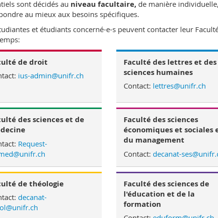
tiels sont décidés au
niveau facultaire,
de manière individuelle,
pondre au mieux aux besoins spécifiques.
tudiantes et étudiants concerné-e-s peuvent contacter leur Facult
temps:
ulté de droit
Faculté des lettres et des
sciences humaines
tact:
ius-admin@unifr.ch
Contact:
lettres@unifr.ch
ulté des sciences et de
Faculté des sciences
decine
économiques et sociales 
du management
tact:
Request-
med@unifr.ch
Contact:
decanat-ses@unifr.
ulté de théologie
Faculté des sciences de
l'éducation et de la
tact:
decanat-
formation
ol@unifr.ch
Contact:
eduform@unifr.ch