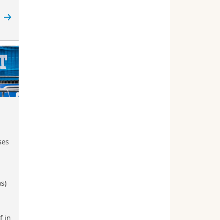
e
ses
s)
f in