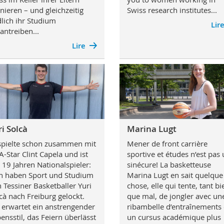
inieren – und gleichzeitig
Swiss research institutes...
lich ihr Studium
Lir
antreiben...
Lire
i Solcà
Marina Lugt
spielte schon zusammen mit
Mener de front carrière
-Star Clint Capela und ist
sportive et études n’est pas
 19 Jahren Nationalspieler:
sinécure! La basketteuse
 haben Sport und Studium
Marina Lugt en sait quelque
 Tessiner Basketballer Yuri
chose, elle qui tente, tant bi
cà nach Freiburg gelockt.
que mal, de jongler avec un
 erwartet ein anstrengender
ribambelle d’entraînements 
ensstil, das Feiern überlässt
un cursus académique plus