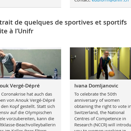
trait de quelques de sportives et sportifs
ite à l’Unifr
ouk Vergé-Dépré
Ivana Domljanovic
 Coronakrise hat auch das
To celebrate the 50th
en von Anouk Vergé-Dépré
anniversary of women
 den Kopf gestellt. Statt sich
obtaining the right to vote i
ensiv auf die Olympischen
Switzerland, the National
ele vorzubereiten, kann die
Centres of Competence in
tklasse-Beachvolleyballerin
Research (NCCR) will introd
ss im Keller ihrer Eltern
you to women working in