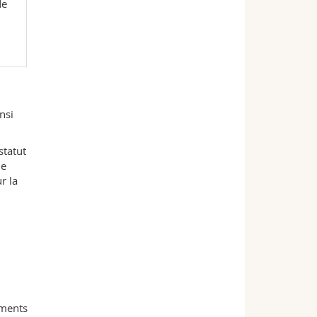
de
nsi
statut
ue
r la
ements