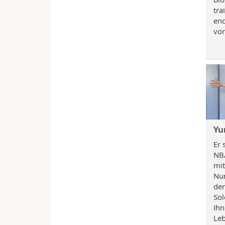
tra
end
vor
Yur
Er 
NBA
mit
Nun
den
Sol
Ihn
Leb