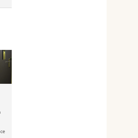
n
uce