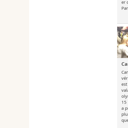
er 
Par
Ca
Can
vér
est
val
oly
15 
a p
plu
que