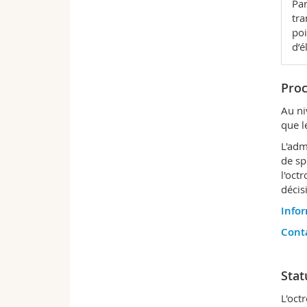
Par
tra
poi
d’él
Proc
Au ni
que l
L'adm
de sp
l'octr
décis
Info
Cont
Stat
L'oct