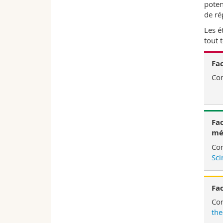
poten
de ré
Les é
tout 
Fac
Con
Fac
mé
Con
Sci
Fac
Con
the