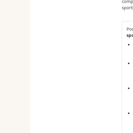
compé
sport
Pou
spo