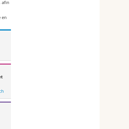
 afin
é en
et
ch