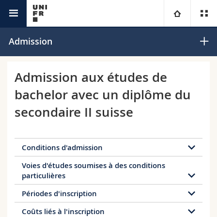
Etudes
Université
Admission
Facultés
Etudes
Admission aux études de
bachelor avec un diplôme du
Vous êtes
Campus
Théologie
secondaire II suisse
Recherche
Ressources
Droit
Futurs étudiants
Université
Sciences économiques et sociales et management
Etudiants
Annuaire du personnel
Conditions d'admission
Voies d'études soumises à des conditions
Diplômes permettant une admission en bachelor:
Formation continue
Lettres et sciences humaines
Médias
Plan d'accès
particulières
Maturité gymnasiale
Périodes d'inscription
Sciences de l'éducation et de la formation
Chercheurs
Bibliothèques
Bachelor of Science in Sonderpädagogik
Coûts liés à l'inscription
(Diplom in Logopädie)