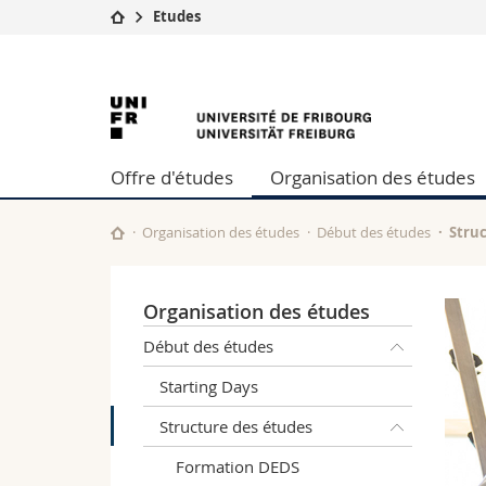
Etudes
Université
Facultés
Université
Etudes
Théologie
Campus
Droit
de
Recherche
Sciences é
Offre d'études
Organisation des études
Université
Lettres et
Fribourg
Formation continue
Sciences de
Sciences e
Organisation des études
Début des études
Stru
Interfacult
Organisation des études
Début des études
Starting Days
Structure des études
Formation DEDS