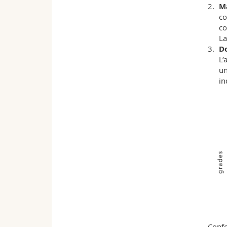
M
co
co
La
D
L’
un
in
Confo