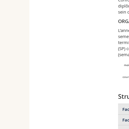
diplô
sein 
ORG
L’ann
semes
termi
(SP) 
(sema
Str
Fac
Fac
Ba