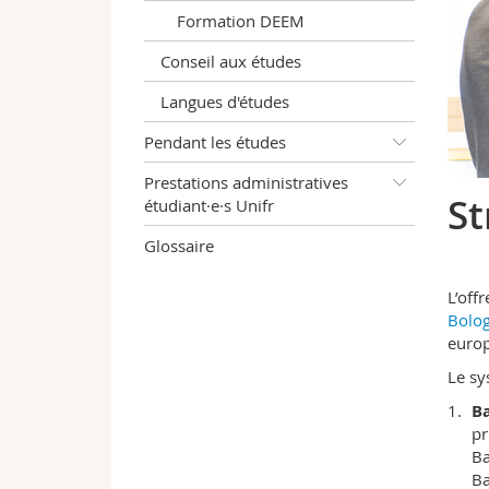
Formation DEEM
Conseil aux études
Langues d'études
Pendant les études
Prestations administratives
St
étudiant·e·s Unifr
Glossaire
L’off
Bolo
europ
Le sy
B
pr
Ba
Ba