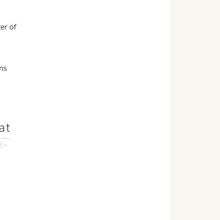
er of
.
ons