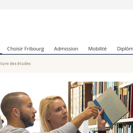
Vous êtes
Futurs étudia
Etudiants
conomiques et sociales et management
Médias
Choisir Fribourg
Admission
Mobilité
Diplô
 sciences humaines
Chercheurs
 l'éducation et de la formation
Collaborateu
t médecine
Doctorants
cture des études
aire