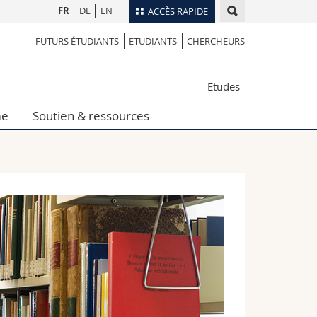
FR
DE
EN
ACCÈS RAPIDE
FUTURS ÉTUDIANTS
ETUDIANTS
CHERCHEURS
Annuaire du personnel
Plan d'accès
nts
Etudes
Bibliothèques
Webmail
me
Soutien & ressources
rs
Programme des cours
MyUnifr