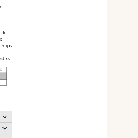
au
s du
e
ntemps
stre.