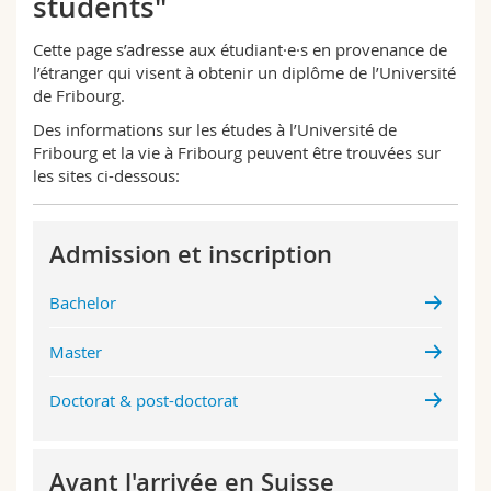
students"
Sciences et médecine
Collaborateurs
Webmail
Cette page s’adresse aux étudiant·e·s en provenance de
l’étranger qui visent à obtenir un diplôme de l’Université
Interfacultaire
Doctorants
Programme des cours
de Fribourg.
Des informations sur les études à l’Université de
MyUnifr
Fribourg et la vie à Fribourg peuvent être trouvées sur
les sites ci-dessous:
Admission et inscription
Bachelor
Master
Doctorat & post-doctorat
Avant l'arrivée en Suisse