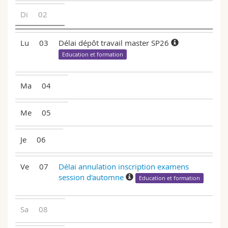
Sciences et médecine
Collaborateurs
Webmail
Di
02
Interfacultaire
Doctorants
Programme des cours
Lu
03
Délai dépôt travail master SP26
Education et formation
MyUnifr
Ma
04
Me
05
Je
06
Ve
07
Délai annulation inscription examens
session d'automne
Education et formation
Sa
08