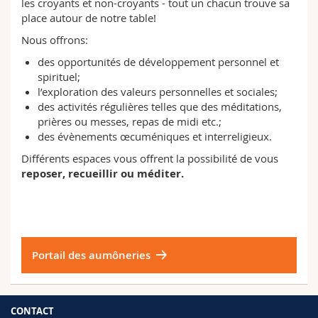
les croyants et non-croyants - tout un chacun trouve sa
Sciences et médecine
Collaborateurs
Webmail
place autour de notre table!
Nous offrons:
Interfacultaire
Doctorants
Programme des cours
des opportunités de développement personnel et
spirituel;
MyUnifr
l’exploration des valeurs personnelles et sociales;
des activités régulières telles que des méditations,
prières ou messes, repas de midi etc.;
des évènements œcuméniques et interreligieux.
Différents espaces vous offrent la possibilité de vous
reposer, recueillir ou méditer.
Portail des aumôneries
CONTACT