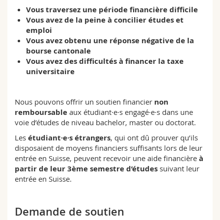
Sciences et médecine
Collaborateurs
Webmail
Vous traversez une période financière difficile
Vous avez de la peine à concilier études et
emploi
Interfacultaire
Doctorants
Programme des cours
Vous avez obtenu une réponse négative de la
bourse cantonale
MyUnifr
Vous avez des difficultés à financer la taxe
universitaire
Nous pouvons offrir un soutien financier
non
remboursable
aux étudiant·e·s engagé·e·s dans une
voie d’études de niveau bachelor, master ou doctorat.
Les
étudiant·e·s étrangers
, qui ont dû prouver qu’ils
disposaient de moyens financiers suffisants lors de leur
entrée en Suisse, peuvent recevoir une aide financière
à
partir de leur 3ème semestre d’études
suivant leur
entrée en Suisse.
Demande de soutien