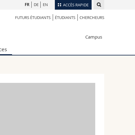
FR
DE
EN
ACCÈS RAPIDE
FUTURS ÉTUDIANTS
ÉTUDIANTS
CHERCHEURS
Annuaire du personnel
Plan d'accès
nts
Campus
Bibliothèques
Webmail
ces
rs
Programme des cours
MyUnifr