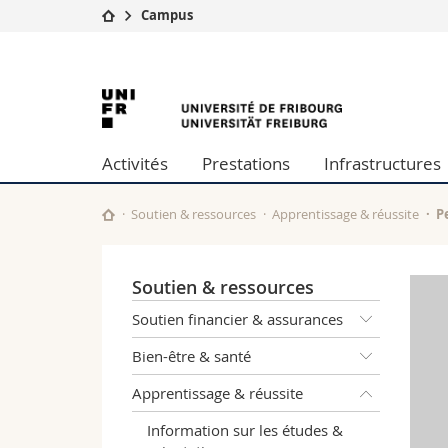
Campus
Université
Facultés
Université
Etudes
Théologie
Campus
Droit
de
Recherche
Sciences é
Activités
Prestations
Infrastructures
Université
Lettres et
Fribourg
Formation continue
Sciences de
Sciences e
Soutien & ressources
Apprentissage & réussite
P
Interfacult
Soutien & ressources
Soutien financier & assurances
Bien-être & santé
Apprentissage & réussite
Information sur les études &