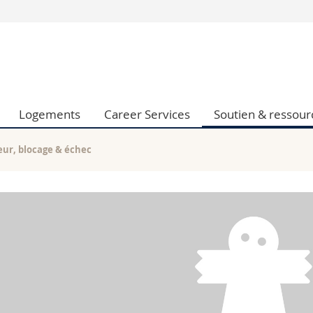
Vous êtes
Futurs étudia
Etudiants
conomiques et sociales et management
Médias
Logements
Career Services
Soutien & ressour
 sciences humaines
Chercheurs
 l'éducation et de la formation
Collaborateu
t médecine
Doctorants
eur, blocage & échec
aire