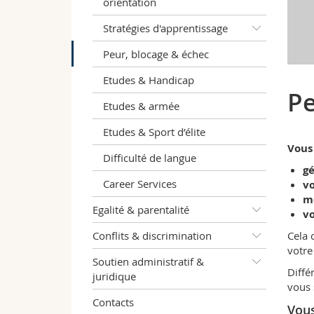
orientation
Stratégies d'apprentissage
Peur, blocage & échec
Etudes & Handicap
Pe
Etudes & armée
Etudes & Sport d’élite
Vous
Difficulté de langue
gé
Career Services
vo
m
Egalité & parentalité
vo
Conflits & discrimination
Cela 
votre
Soutien administratif &
Diffé
juridique
vous 
Contacts
Vous