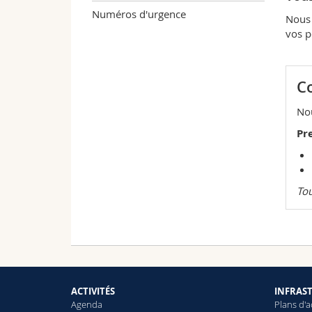
Numéros d'urgence
Nous 
vos po
Co
Nou
Pr
Tou
ACTIVITÉS
INFRAS
Agenda
Plans d'a