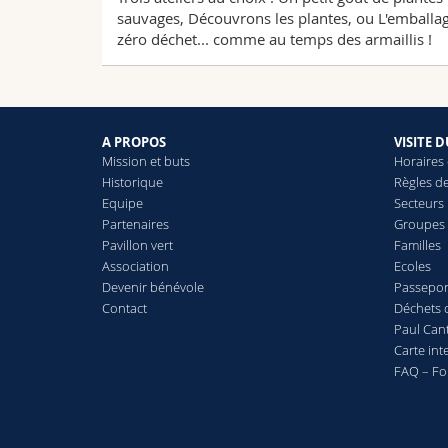
sauvages, Découvrons les plantes, ou L'emballa
zéro déchet... comme au temps des armaillis !
A PROPOS
VISITE 
Mission et buts
Horaires 
Historique
Règles de
Equipe
Secteurs
Partenaires
Groupes
Pavillon vert
Familles
Association
Ecoles
Devenir bénévole
Passepor
Contact
Déchets 
Paul Ca
Carte int
FAQ – Fo