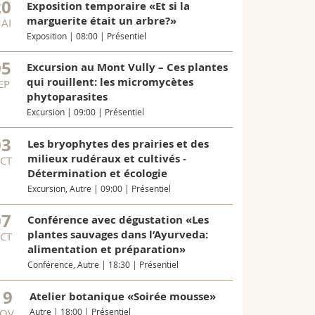
20
Miel certifié
Exposition temporaire «Et si la
l'Université 
marguerite était un arbre?»
AI
Exposition | 08:00 | Présentiel
Toutes les n
05
Excursion au Mont Vully – Ces plantes
qui rouillent: les micromycètes
EP
phytoparasites
Excursion | 09:00 | Présentiel
03
Les bryophytes des prairies et des
milieux rudéraux et cultivés -
CT
Détermination et écologie
Excursion, Autre | 09:00 | Présentiel
07
Conférence avec dégustation «Les
plantes sauvages dans l’Ayurveda:
CT
alimentation et préparation»
Conférence, Autre | 18:30 | Présentiel
19
Atelier botanique «Soirée mousse»
OV
Autre | 18:00 | Présentiel