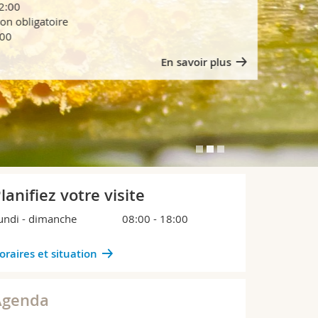
igatoire
En savoir plus
lanifiez votre visite
undi - dimanche 08:00 - 18:00
oraires et situation
WS
Le miel 2
Agenda