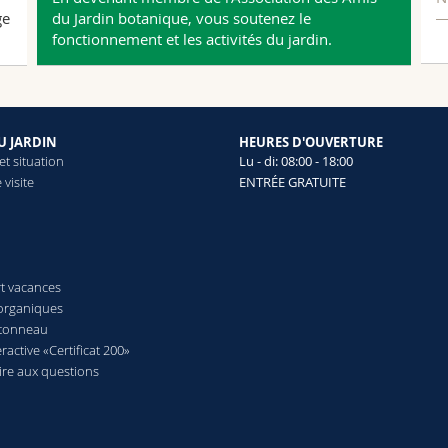
ge
du Jardin botanique, vous soutenez le
fonctionnement et les activités du jardin.
DU JARDIN
HEURES D'OUVERTURE
et situation
Lu - di: 08:00 - 18:00
 visite
ENTRÉE GRATUITE
t vacances
organiques
ntonneau
eractive «Certificat 200»
ire aux questions