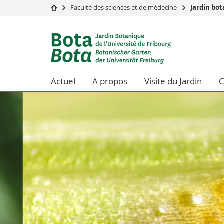
Faculté des sciences et de médecine
Jardin bo
Université
Facultés
Jardin
Etudes
Théologie
botanique
Campus
Droit
Recherche
Sciences é
de
Actuel
A propos
Visite du Jardin
C
Université
Lettres et
Formation continue
Sciences de
l'Université
Sciences e
Interfacult
de
Fribourg