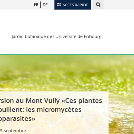
FR
DE
ACCÈS RAPIDE
Annuaire du personnel
Plan d'accès
nts
Jardin botanique de l'Université de Fribourg
Bibliothèques
Webmail
rs
Programme des cours
MyUnifr
 au Mont Vully «Ces plantes
lent: les micromycètes
asites»
tembre