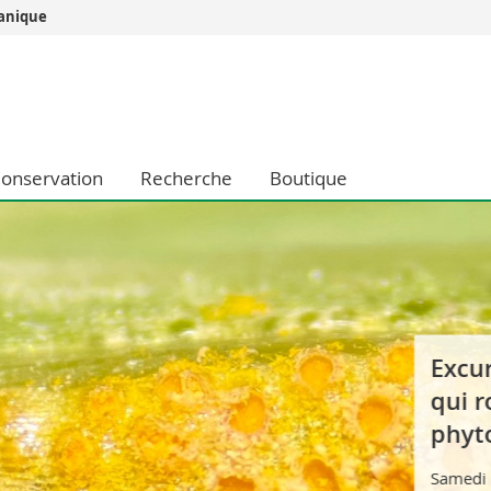
tanique
Vous êtes
Futurs étudia
Etudiants
conomiques et sociales et management
Médias
onservation
Recherche
Boutique
 sciences humaines
Chercheurs
 l'éducation et de la formation
Collaborateu
t médecine
Doctorants
aire
Excursion
qui rouil
phytopar
Samedi 5 sep