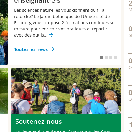
enseignant-e-s
M
Les sciences naturelles vous donnent du fil à
retordre? Le Jardin botanique de l’Université de
Fribourg vous propose 2 formations continues sur
mesure pour enrichir vos pratiques et repartir
avec des outils…
S
Toutes les news
O
O
Soutenez-nous
N
En devenant membre de l'Association des Amis