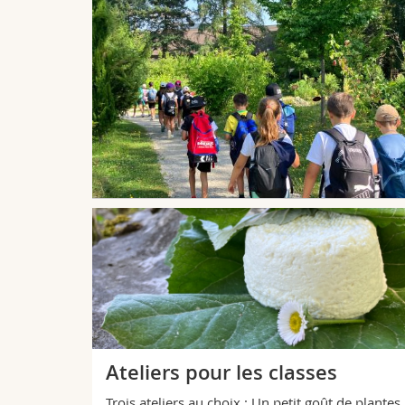
 des
ctyle
raminées (ou
urages. Mais
fi, surtout
Ateliers pour les classes
Trois ateliers au choix : Un petit goût de plantes