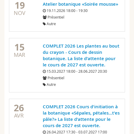
19
Atelier botanique «Soirée mousse»
Sciences et médecine
Collaborateurs
Webmail
19.11.2026 18:00 - 19:30
NOV
Présentiel
Interfacultaire
Doctorants
Programme des cours
Autre
MyUnifr
15
COMPLET 2026 Les plantes au bout
du crayon - Cours de dessin
MAR
botanique. La liste d'attente pour
le cours de 2027 est ouverte.
15.03.2027 18:00 - 28.06.2027 20:30
Présentiel
Autre
26
COMPLET 2026 Cours d'initiation à
la botanique «Sépales, pétales...t'es
AVR
pâle?» La liste d'attente pour le
cours de 2027 est ouverte.
26.04.2027 17:30 - 03.07.2027 17:00