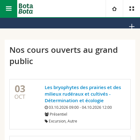
Faculté des sciences et de médecine
Jardin botanique
Université
Facultés
Etudes
Nos cours ouverts au grand
public
Vous êtes
Campus
Théologie
Recherche
Ressources
Droit
Futurs étudiants
03
Les bryophytes des prairies et des
Université
Sciences économiques et sociales et management
milieux rudéraux et cultivés -
Etudiants
Annuaire du personnel
OCT
Détermination et écologie
03.10.2026 09:00 - 04.10.2026 12:00
Formation continue
Lettres et sciences humaines
Médias
Plan d'accès
Présentiel
Excursion, Autre
Sciences de l'éducation et de la formation
Chercheurs
Bibliothèques