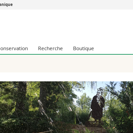
tanique
Vous êtes
Futurs étudia
Etudiants
conomiques et sociales et management
Médias
onservation
Recherche
Boutique
 sciences humaines
Chercheurs
 l'éducation et de la formation
Collaborateu
t médecine
Doctorants
aire