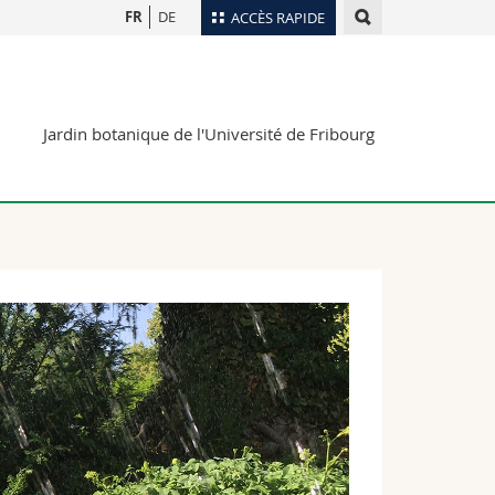
FR
DE
ACCÈS RAPIDE
Annuaire du personnel
Plan d'accès
nts
Jardin botanique de l'Université de Fribourg
Bibliothèques
Webmail
rs
Programme des cours
MyUnifr