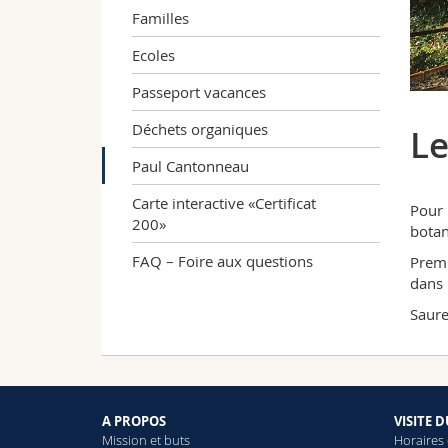
Familles
Ecoles
Passeport vacances
Déchets organiques
Le
Paul Cantonneau
Carte interactive «Certificat
Pour 
200»
botan
FAQ – Foire aux questions
Premi
dans
Saure
A PROPOS
VISITE 
Mission et buts
Horaires 