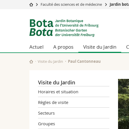
Faculté des sciences et de médecine
Jardin bo
Université
Facultés
Jardin
Etudes
Théologie
botanique
Campus
Droit
Recherche
Sciences é
de
Actuel
A propos
Visite du Jardin
C
Université
Lettres et
Formation continue
Sciences de
l'Université
Sciences e
Visite du Jardin
Paul Cantonneau
Interfacult
de
Visite du Jardin
Fribourg
Horaires et situation
Règles de visite
Secteurs
Groupes