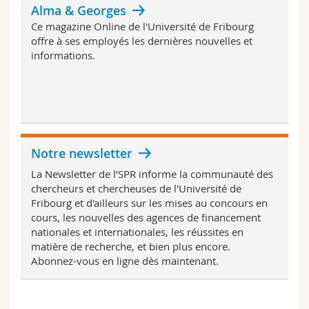
Alma & Georges
Sciences et médecine
Collaborateurs
Webmail
Ce magazine Online de l'Université de Fribourg
offre à ses employés les dernières nouvelles et
Interfacultaire
Doctorants
Programme des cours
informations.
MyUnifr
Notre newsletter
La Newsletter de l’SPR informe la communauté des
chercheurs et chercheuses de l'Université de
Fribourg et d'ailleurs sur les mises au concours en
cours, les nouvelles des agences de financement
nationales et internationales, les réussites en
matière de recherche, et bien plus encore.
Abonnez-vous en ligne dès maintenant.