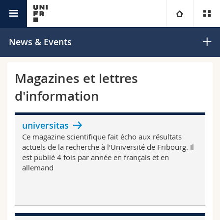
La recherche @Unifr
Université
News & Events
Facultés
Etudes
Magazines et lettres
d'information
Vous êtes
Campus
Théologie
Recherche
Ressources
Droit
Futurs étudiants
universitas
Ce magazine scientifique fait écho aux résultats
Université
actuels de la recherche à l'Université de Fribourg. Il
Sciences économiques et sociales et management
Etudiants
Annuaire du personnel
est publié 4 fois par année en français et en
allemand
Formation continue
Lettres et sciences humaines
Médias
Plan d'accès
Sciences de l'éducation et de la formation
Chercheurs
Bibliothèques