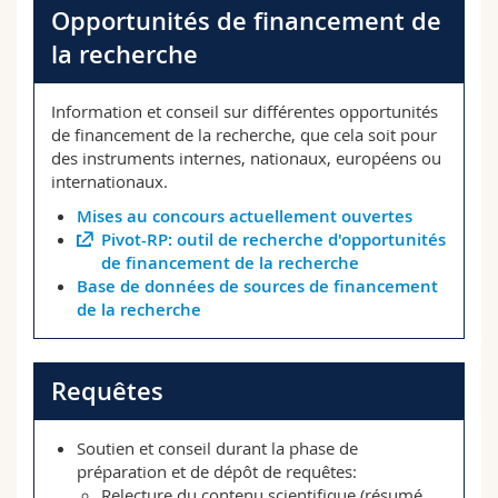
Sciences et médecine
Opportunités de financement de
Collaborateurs
Webmail
la recherche
Interfacultaire
Doctorants
Programme des cours
Information et conseil sur différentes opportunités
de financement de la recherche, que cela soit pour
MyUnifr
des instruments internes, nationaux, européens ou
internationaux.
Mises au concours actuellement ouvertes
Pivot-RP: outil de recherche d'opportunités
de financement de la recherche
Base de données de sources de financement
de la recherche
Requêtes
Soutien et conseil durant la phase de
préparation et de dépôt de requêtes:
Relecture du contenu scientifique (résumé,