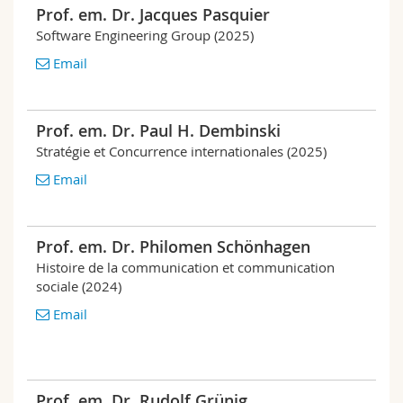
Sciences et médecine
Prof. em. Dr. Jacques Pasquier
Collaborateurs
Webmail
Software Engineering Group (2025)
Interfacultaire
Doctorants
Programme des cours
Email
MyUnifr
Prof. em. Dr. Paul H. Dembinski
Stratégie et Concurrence internationales (2025)
Email
Prof. em. Dr. Philomen Schönhagen
Histoire de la communication et communication
sociale (2024)
Email
Prof. em. Dr. Rudolf Grünig