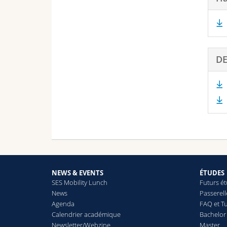
D
NEWS & EVENTS
ÉTUDES
SES Mobility Lunch
Futurs é
News
Passerel
Agenda
FAQ et Tu
Calendrier académique
Bachelor
Newsletter/Webzine
Master