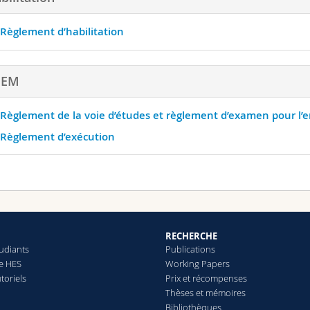
Règlement d’habilitation
EEM
Règlement de la voie d’études et règlement d’examen pour l’
Règlement d’exécution
RECHERCHE
tudiants
Publications
le HES
Working Papers
toriels
Prix et récompenses
Thèses et mémoires
Bibliothèques