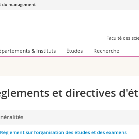
 et du management
Vous êtes
Futurs étudia
Faculté des sc
Etudiants
conomiques et sociales et management
Médias
partements & Instituts
Études
Recherche
 sciences humaines
Chercheurs
 l'éducation et de la formation
Collaborateu
t médecine
Doctorants
aire
glements et directives d'é
néralités
Règlement sur l’organisation des études et des examens