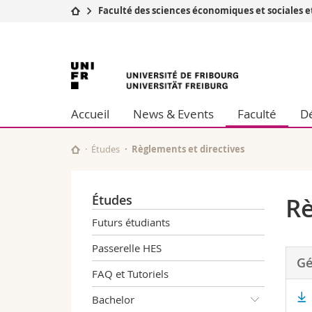
Faculté des sciences économiques et sociales
Université
Facultés
Université
Etudes
Théologie
Campus
Droit
de
Recherche
Sciences é
Accueil
News & Events
Faculté
Dé
Université
Lettres et
Fribourg
Formation continue
Sciences de
Sciences e
Études
Règlements et directives
Interfacult
Études
Rè
Futurs étudiants
Passerelle HES
Gé
FAQ et Tutoriels
Bachelor