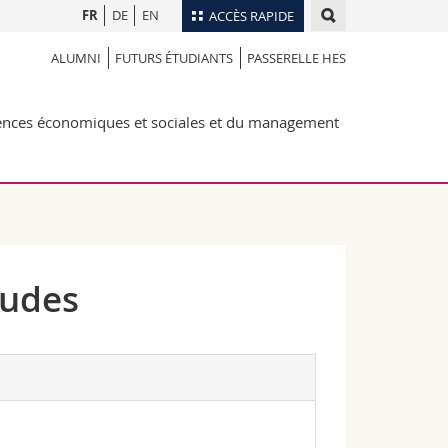
FR
DE
EN
ACCÈS RAPIDE
ALUMNI
FUTURS ÉTUDIANTS
PASSERELLE HES
Annuaire du personnel
Plan d'accès
nts
iences économiques et sociales et du management
Bibliothèques
Webmail
rs
Programme des cours
MyUnifr
tudes