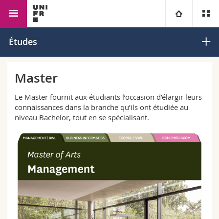
Faculté des sciences économiques et sociales et du
Université
Études
management
Facultés
Etudes
Master
Vous êtes
Campus
Théologie
Le Master fournit aux étudiants l’occasion d’élargir leurs
connaissances dans la branche qu’ils ont étudiée au
niveau Bachelor, tout en se spécialisant.
Recherche
Ressources
Droit
Futurs étudiants
Université
Sciences économiques et sociales et management
Etudiants
Annuaire du personnel
Formation continue
Lettres et sciences humaines
Médias
Plan d'accès
Sciences de l'éducation et de la formation
Chercheurs
Bibliothèques