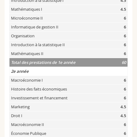
Introduction à la statistique I
4.5
Mathématiques I
4.5
Microéconomie II
6
Informatique de gestion II
6
Organisation
6
Introduction à la statistique II
6
Mathématiques II
6
Total des prestations de 1e année
60
2e année
Macroéconomie I
6
Histoire des faits économiques
6
Investissement et financement
6
Marketing
4.5
Droit I
4.5
Macroéconomie II
6
Économie Publique
6