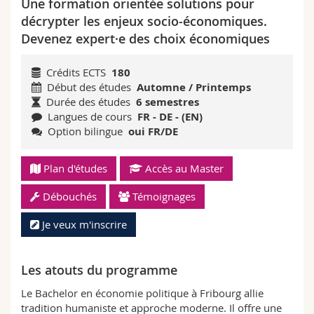
Une formation orientée solutions pour
Sciences et médecine
Collaborateurs
Webmail
décrypter les enjeux socio-économiques.
Devenez expert·e des choix économiques
Interfacultaire
Doctorants
Programme des cours
Crédits ECTS
180
MyUnifr
Début des études
Automne / Printemps
Durée des études
6 semestres
Langues de cours
FR - DE - (EN)
Option bilingue
oui FR/DE
Plan d'études
Accès au Master
Débouchés
Témoignages
Je veux m'inscrire
Les atouts du programme
Le Bachelor en économie politique à Fribourg allie
tradition humaniste et approche moderne. Il offre une