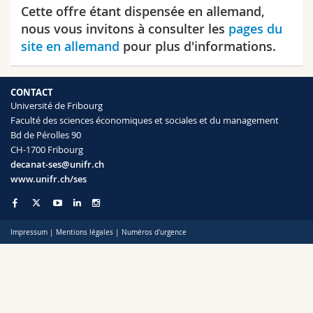
Sciences et médecine
Cette offre étant dispensée en allemand,
Collaborateurs
Webmail
nous vous invitons à consulter les
pages du
site en allemand
pour plus d'informations.
Interfacultaire
Doctorants
Programme des cours
MyUnifr
CONTACT
Université de Fribourg
Faculté des sciences économiques et sociales et du management
Bd de Pérolles 90
CH-1700 Fribourg
decanat-ses@unifr.ch
www.unifr.ch/ses
Impressum
|
Mentions légales
|
Numéros d'urgence