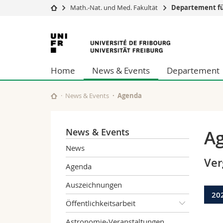
Math.-Nat. und Med. Fakultät
Departement fü
Universität
Fakultäten
Universität
Studium
Theologische Fa
Freiburg
Campus
Rechtswissensch
Home
News & Events
Departement
Forschung
Wirtschafts- un
Universität
Philosophische 
Weiterbildung
Fak. für Erzieh
News & Events
Agenda
Math.-Nat. und
Interfakultär
News & Events
A
News
Ver
Agenda
Auszeichnungen
20
Öffentlichkeitsarbeit
Astronomie-Veranstaltungen