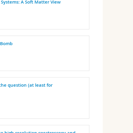
Systems: A Soft Matter View
) Bomb
s the question (at least for
to high resolution spectroscopy and