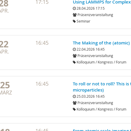
28
17:15
Using LAMMPS for Complex 
28.04.2026 17:15
APR.
Präsenzveranstaltung
Seminar
22
16:45
The Making of the (atomic
22.04.2026 16:45
APR.
Präsenzveranstaltung
Kolloquium / Kongress / Forum
25
16:45
To roll or not to roll? This i
microparticles)
MÄRZ
25.03.2026 16:45
Präsenzveranstaltung
Kolloquium / Kongress / Forum
16:45
From atomic scale imaging 