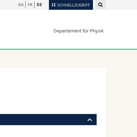
EN
FR
DE
SCHNELLZUGRIFF
für
Personenverzeichnis
Departement für Physik
Ortsplan
te
Bibliotheken
Webmail
Vorlesungsverzeichnis
MyUnifr