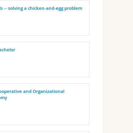
ls -- solving a chicken-and-egg problem
achelor
ooperative and Organizational
omy