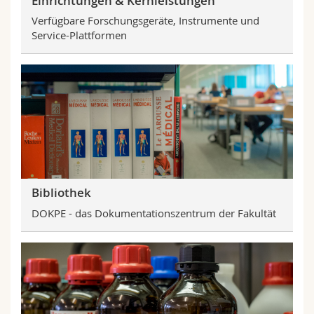
Einrichtungen & Kernleistungen
Math.-Nat. und Med. Fak.
Mitarbeitende
Webmail
Verfügbare Forschungsgeräte, Instrumente und
Service-Plattformen
Interfakultär
Doktorierende
Vorlesungsverzeichnis
MyUnifr
Bibliothek
DOKPE - das Dokumentationszentrum der Fakultät