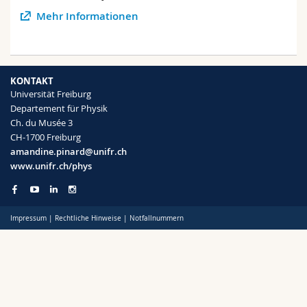
Math.-Nat. und Med. Fak.
Mitarbeitende
Webmail
Mehr Informationen
Interfakultär
Doktorierende
Vorlesungsverzeichnis
KONTAKT
MyUnifr
Universität Freiburg
Departement für Physik
Ch. du Musée 3
CH-1700 Freiburg
amandine.pinard@unifr.ch
www.unifr.ch/phys
Impressum
|
Rechtliche Hinweise
|
Notfallnummern