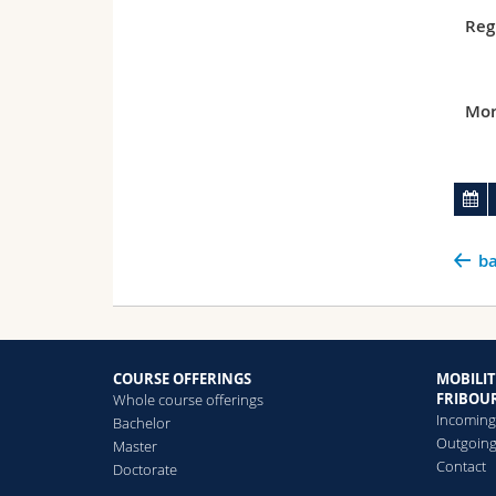
Reg
Mor
ba
COURSE OFFERINGS
MOBILIT
FRIBOU
Whole course offerings
Incomin
Bachelor
Outgoin
Master
Contact
Doctorate