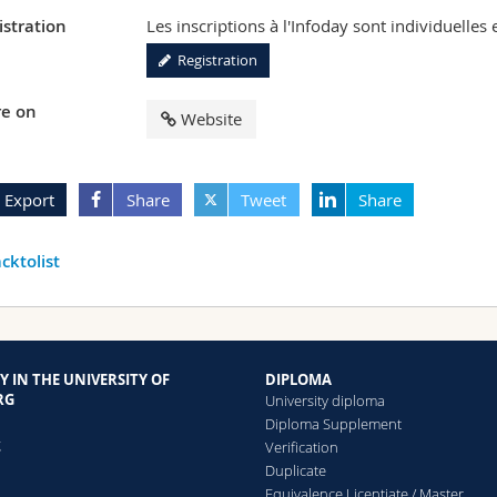
istration
Les inscriptions à l'Infoday sont individuelles e
Registration
e on
Website
Export
Share
Tweet
Share
cktolist
Y IN THE UNIVERSITY OF
DIPLOMA
RG
University diploma
g
Diploma Supplement
g
Verification
Duplicate
Equivalence Licentiate / Master