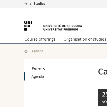
Studies
University
Facultie
University
Studies
Theolo
Campus
Law
of
Research
Managem
Course offerings
Organisation of studies
University
Humani
Fribourg
Continuing education
Educati
Science
Agenda
Interfac
Events
Ca
Agenda
2
NO