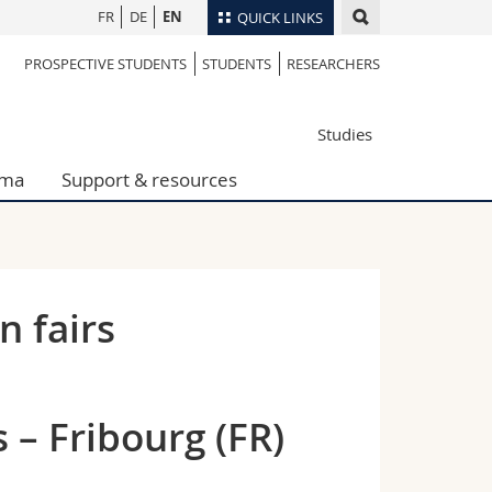
FR
DE
EN
QUICK LINKS
PROSPECTIVE STUDENTS
STUDENTS
RESEARCHERS
Directory
Maps/Orientation
tudents
Studies
Libraries
Webmail
oma
Support & resources
Course catalogue
MyUnifr
n fairs
 – Fribourg (FR)