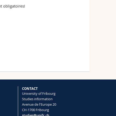
t obligatoires!
CONTACT
University of Fribourg
Studies information
Avenue de l'Europe 20
CH-1700 Fribourg
studies@unifr.ch