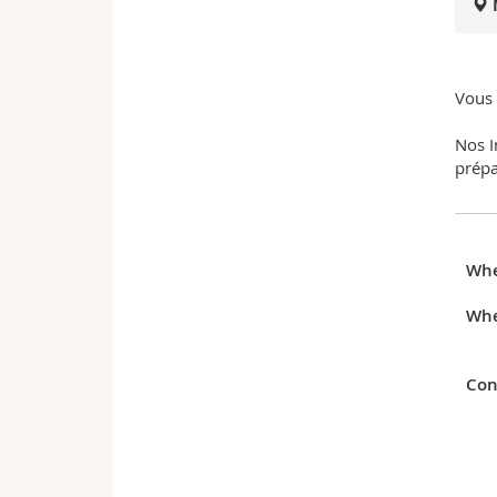
Vous 
Nos I
prépa
Wh
Whe
Con