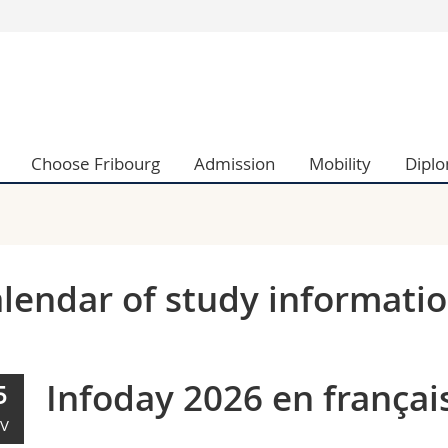
s
You are
gy
Prospective s
Students
ent, Economics and Social sciences
Medias
Choose Fribourg
Admission
Mobility
Dipl
ties
Researchers
on
Employees
 and Medicine
PhD students
ulty
lendar of study informatio
Infoday 2026 en français
5
V