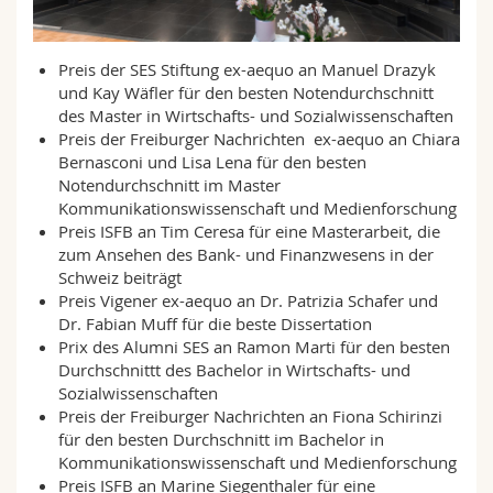
Science and Medicine
Employees
Webmail
Preis der SES Stiftung ex-aequo an Manuel Drazyk
Interfaculty
PhD students
Course catalogue
und
Kay Wäfler für den besten Notendurchschnitt
des Master in Wirtschafts- und Sozialwissenschaften
MyUnifr
Preis der Freiburger Nachrichten ex-aequo an Chiara
Bernasconi und Lisa Lena für den besten
Notendurchschnitt im Master
Kommunikationswissenschaft und Medienforschung
Preis ISFB an Tim Ceresa für eine Masterarbeit, die
zum Ansehen des Bank- und Finanzwesens in der
Schweiz beiträgt
Preis Vigener ex-aequo an Dr. Patrizia Schafer und
Dr. Fabian Muff für die beste Dissertation
Prix des Alumni SES an Ramon Marti für den besten
Durchschnittt des Bachelor in Wirtschafts- und
Sozialwissenschaften
Preis der Freiburger Nachrichten an Fiona Schirinzi
für den besten Durchschnitt im Bachelor in
Kommunikationswissenschaft und Medienforschung
Preis ISFB an Marine Siegenthaler für eine