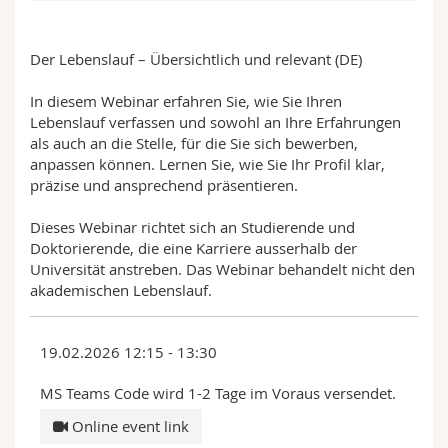
Science and Medicine
Employees
Webmail
Der Lebenslauf – Übersichtlich und relevant (DE)
Interfaculty
PhD students
Course catalogue
In diesem Webinar erfahren Sie, wie Sie Ihren
Lebenslauf verfassen und sowohl an Ihre Erfahrungen
MyUnifr
als auch an die Stelle, für die Sie sich bewerben,
anpassen können. Lernen Sie, wie Sie Ihr Profil klar,
präzise und ansprechend präsentieren.
Dieses Webinar richtet sich an Studierende und
Doktorierende, die eine Karriere ausserhalb der
Universität anstreben. Das Webinar behandelt nicht den
akademischen Lebenslauf.
19.02.2026 12:15 - 13:30
MS Teams Code wird 1-2 Tage im Voraus versendet.
Online event link