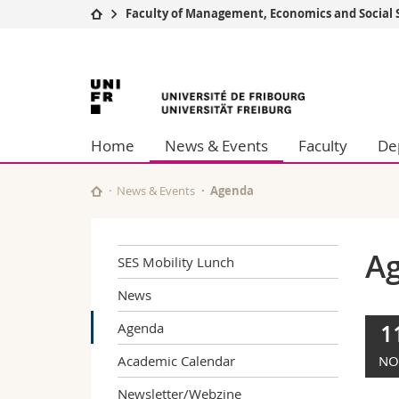
Faculty of Management, Economics and Social 
University
Facultie
University
Studies
Theolo
Campus
Law
of
Research
Managem
Home
News & Events
Faculty
De
University
Humani
Fribourg
Continuing education
Educati
Science
News & Events
Agenda
Interfac
A
SES Mobility Lunch
News
Agenda
1
Academic Calendar
NO
Newsletter/Webzine