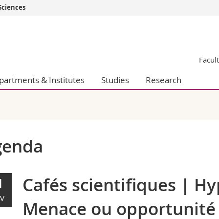
Sciences
s
You are
gy
Prospective s
Facul
Students
ent, Economics and Social sciences
Medias
partments & Institutes
Studies
Research
ties
Researchers
on
Employees
 and Medicine
PhD students
ulty
genda
Cafés scientifiques | Hy
1
V
Menace ou opportunité 