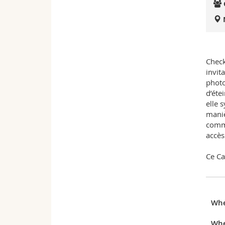
Check
invit
photo
d’éte
elle 
maniè
commu
accès
Ce Ca
Wh
Whe