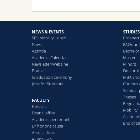
NEWS & EVENTS
STUDIES
SES Mobility Lunch
Prospect
News
FAQs and
Agenda
Bachelor
Academic Calendar
Master
Newsletter/Webzine
Minors
Podcast
Doctoral 
Graduation ceremony
MBA and 
Jobs for Students
Courses 
Seminar 
Theses
FACULTY
Regulati
Portrait
Mobility
Deans' office
Academic
Academic personnel
End of st
Dr honoris causa
Associations
Alumni SES