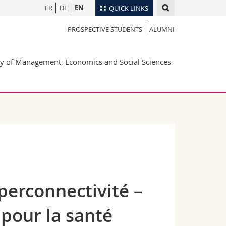
FR
DE
EN
QUICK LINKS
PROSPECTIVE STUDENTS
ALUMNI
Directory
Maps/Orientation
tudents
ty of Management, Economics and Social Sciences
Libraries
Webmail
Course catalogue
MyUnifr
perconnectivité –
pour la santé