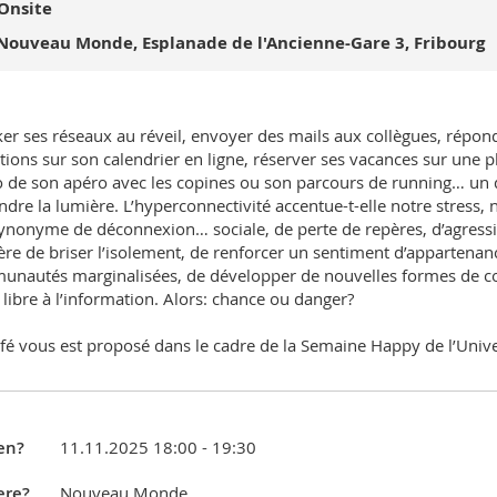
Onsite
Nouveau Monde, Esplanade de l'Ancienne-Gare 3, Fribourg
er ses réseaux au réveil, envoyer des mails aux collègues, répondr
ations sur son calendrier en ligne, réserver ses vacances sur une 
 de son apéro avec les copines ou son parcours de running… un d
indre la lumière. L’hyperconnectivité accentue-t-elle notre stress, 
synonyme de déconnexion… sociale, de perte de repères, d’agressiv
re de briser l’isolement, de renforcer un sentiment d’appartena
nautés marginalisées, de développer de nouvelles formes de con
 libre à l’information. Alors: chance ou danger?
fé vous est proposé dans le cadre de la Semaine Happy de l’Unive
en?
11.11.2025 18:00 - 19:30
re?
Nouveau Monde