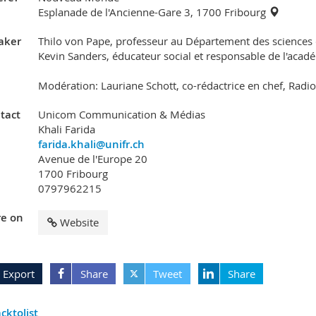
Esplanade de l'Ancienne-Gare 3, 1700 Fribourg
aker
Thilo von Pape, professeur au Département des sciences 
Kevin Sanders, éducateur social et responsable de l'acadé
Modération: Lauriane Schott, co-rédactrice en chef, Radi
tact
Unicom Communication & Médias
Khali Farida
farida.khali@unifr.ch
Avenue de l'Europe 20
1700 Fribourg
0797962215
e on
Website
Export
Share
Tweet
Share
cktolist