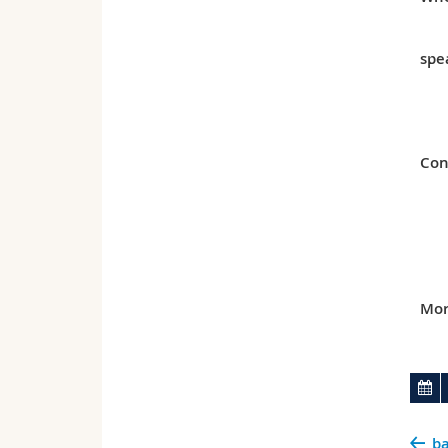
spe
Con
Mor
ba