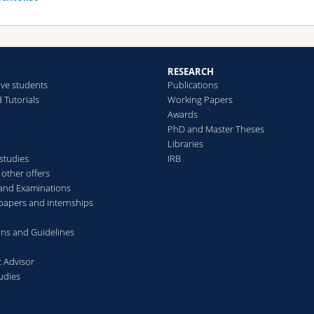
RESEARCH
ive students
Publications
 Tutorials
Working Papers
Awards
PhD and Master Theses
Libraries
studies
IRB
other offers
and Examinations
papers and internships
ons and Guidelines
 Advisor
udies