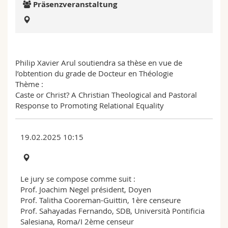
Präsenzveranstaltung
Math.-Nat. und Med. Fak.
Mitarbeitende
Webmail
Interfakultär
Doktorierende
Vorlesungsverzeichnis
Philip Xavier Arul soutiendra sa thèse en vue de
MyUnifr
l’obtention du grade de Docteur en Théologie
Thème :
Caste or Christ? A Christian Theological and Pastoral
Response to Promoting Relational Equality
19.02.2025 10:15
Le jury se compose comme suit :
Prof. Joachim Negel président, Doyen
Prof. Talitha Cooreman-Guittin, 1ère censeure
Prof. Sahayadas Fernando, SDB, Università Pontificia
Salesiana, Roma/I 2ème censeur