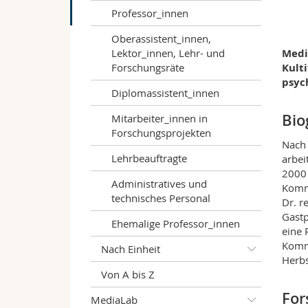
Professor_innen
Oberassistent_innen,
Lektor_innen, Lehr- und
Medi
Forschungsräte
Kult
psyc
Diplomassistent_innen
Bio
Mitarbeiter_innen in
Forschungsprojekten
Nach 
Lehrbeauftragte
arbei
2000 
Administratives und
Kommu
technisches Personal
Dr. r
Gastp
Ehemalige Professor_innen
eine 
Kommu
Nach Einheit
Herbs
Von A bis Z
For
MediaLab