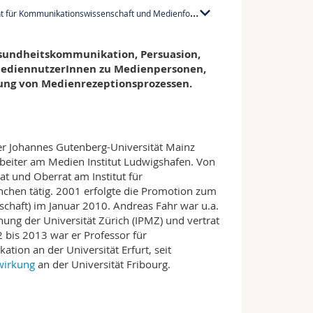
für Kommunikationswissenschaft und Medienforschung
PER 21, F340
sundheitskommunikation, Persuasion,
MediennutzerInnen zu Medienpersonen,
Empfangszeit:
ung von Medienrezeptionsprozessen.
Mittwoch: 17:00-18:30
nach Voranmeldung per Mail
er Johannes Gutenberg-Universität Mainz
+41 26 300 8381
rbeiter am Medien Institut Ludwigshafen. Von
at und Oberrat am Institut für
hen tätig. 2001 erfolgte die Promotion zum
schaft) im Januar 2010. Andreas Fahr war u.a.
hung der Universität Zürich (IPMZ) und vertrat
bis 2013 war er Professor für
on an der Universität Erfurt, seit
wirkung
an der Universität Fribourg.