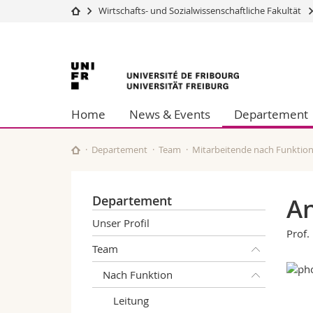
Wirtschafts- und Sozialwissenschaftliche Fakultät
Universität
Fakultäten
Universität
Studium
Theologische Fa
Campus
Rechtswissensch
Freiburg
Forschung
Wirtschafts- un
Home
News & Events
Departement
Universität
Philosophische 
Weiterbildung
Fak. für Erzieh
Math.-Nat. und
Departement
Team
Mitarbeitende nach Funktio
Interfakultär
Departement
An
Unser Profil
Prof. 
Team
Nach Funktion
Leitung