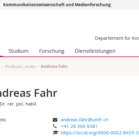
Kommunikationswissenschaft und Medienforschung
Informationen 
k.
Studieninteressier
Departement für Ko
aftliche Fak.
Studierende
d Sozialwissenschaftliche Fak.
Medien
Studium
Forschung
Dienstleistungen
Fak.
Forschende
ungs- und Bildungswissenschaften
Mitarbeitende
 Med. Fak.
Doktorierende
n
Professor_innen
Andreas Fahr
dreas Fahr
Dr. rer. pol. habil.
andreas.fahr@unifr.ch
+41 26 300 8381
https://orcid.org/0000-0002-8455-