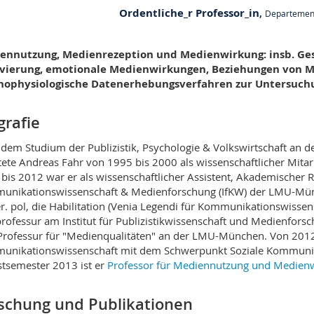
Ordentliche_r Professor_in
,
Departement 
PER 21 bu. F340
ennutzung, Medienrezeption und Medienwirkung: insb. Ge
Bd de Pérolles 90
ivierung, emotionale Medienwirkungen, Beziehungen von 
1700 Fribourg
hophysiologische Datenerhebungsverfahren zur Untersuch
grafie
dem Studium der Publizistik, Psychologie & Volkswirtschaft an d
tete Andreas Fahr von 1995 bis 2000 als wissenschaftlicher Mita
bis 2012 war er als wissenschaftlicher Assistent, Akademischer R
nikationswissenschaft & Medienforschung (IfKW) der LMU-Münc
er. pol, die Habilitation (Venia Legendi für Kommunikationswissen
rofessur am Institut für Publizistikwissenschaft und Medienforsc
Professur für "Medienqualitäten" an der LMU-München. Von 2012 
nikationswissenschaft mit dem Schwerpunkt Soziale Kommunikati
tsemester 2013 ist er
Professor für Mediennutzung und Medien
schung und Publikationen