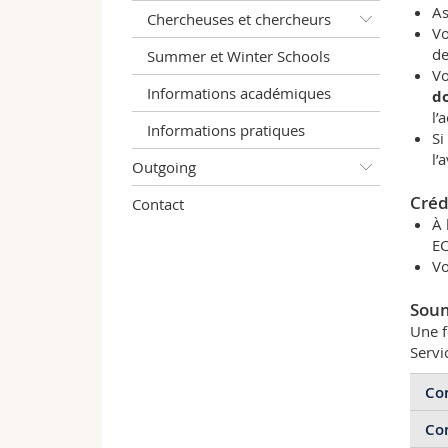
As
Chercheuses et chercheurs
Vo
de
Summer et Winter Schools
Vo
Informations académiques
do
l’
Informations pratiques
Si
l’
Outgoing
Créd
Contact
À 
EC
Vo
Soum
Une f
Servi
Con
Con
Ava