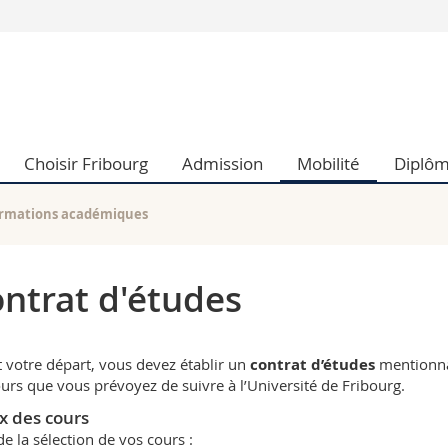
Vous êtes
Futurs étudia
Etudiants
conomiques et sociales et management
Médias
Choisir Fribourg
Admission
Mobilité
Diplô
 sciences humaines
Chercheurs
 l'éducation et de la formation
Collaborateu
t médecine
Doctorants
ormations académiques
aire
ntrat d'études
 votre départ, vous devez établir un
contrat d’études
mentionn
ours que vous prévoyez de suivre à l’Université de Fribourg.
x des cours
de la sélection de vos cours :