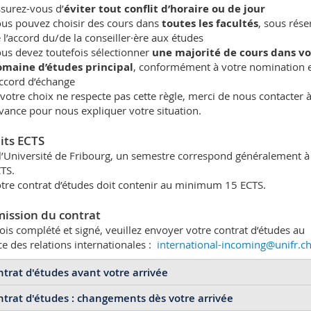
surez-vous d’
éviter tout conflit d’horaire ou de jour
us pouvez choisir des cours dans
toutes les facultés
, sous rése
 l’accord du/de la conseiller·ère aux études
us devez toutefois sélectionner
une majorité de cours dans vo
maine d’études principal
, conformément à votre nomination e
accord d’échange
 votre choix ne respecte pas cette règle, merci de nous contacter 
avance pour nous expliquer votre situation.
its ECTS
l’Université de Fribourg, un semestre correspond généralement à
TS.
tre contrat d’études doit contenir au minimum 15 ECTS.
ission du contrat
ois complété et signé, veuillez envoyer votre contrat d’études au
ce des relations internationales :
international-incoming@unifr.c
trat d'études avant votre arrivée
trat d'études : changements dès votre arrivée
nt votre arrivée à Fribourg, veuillez vous assurer que votre
cont