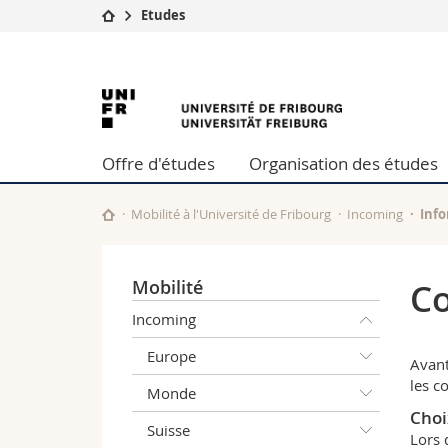
Etudes
Université
Facultés
Université
Etudes
Théologie
Campus
Droit
de
Recherche
Sciences é
Offre d'études
Organisation des études
Université
Lettres et
Fribourg
Formation continue
Sciences de
Sciences e
Mobilité à l'Université de Fribourg
Incoming
Inf
Interfacult
Mobilité
Co
Incoming
Europe
Avant
les c
Monde
Choi
Suisse
Lors 