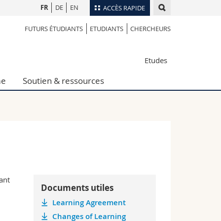
FR
DE
EN
ACCÈS RAPIDE
FUTURS ÉTUDIANTS
ETUDIANTS
CHERCHEURS
Annuaire du personnel
Plan d'accès
nts
Etudes
Bibliothèques
Webmail
me
Soutien & ressources
rs
Programme des cours
MyUnifr
ant
Documents utiles
Learning Agreement
Changes of Learning