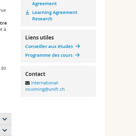
Agreement
rve
Learning Agreement
Research
tre
t à
Liens utiles
à
Conseiller aux études
Programme des cours
 30
Contact
international-
incoming@unifr.ch
h
rat