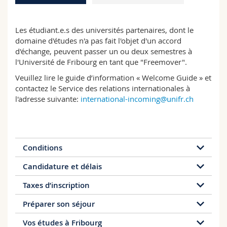
Sciences et médecine
Collaborateurs
Webmail
Les étudiant.e.s des universités partenaires, dont le
Interfacultaire
Doctorants
Programme des cours
domaine d'études n'a pas fait l'objet d'un accord
d'échange, peuvent passer un ou deux semestres à
l'Université de Fribourg en tant que "Freemover".
MyUnifr
Veuillez lire le guide d’information « Welcome Guide » et
contactez le Service des relations internationales à
l'adresse suivante:
international-incoming@unifr.ch
Conditions
Candidature et délais
Afin de participer à un séjour de mobilité à
l'Université de Fribourg (Unifr) en tant qu’étudiant-e
Taxes d’inscription
Un lien vous est envoyé sur votre adresse email
Freemover, les conditions suivantes doivent être
privée par le Service des relations internationales
remplies:
Préparer son séjour
Les étudiant-e-s Freemover venant d’une université
(NB : il est conseillé de vérifier régulièrement les
1. Un accord d'échange valable
avec laquelle l’Unifr a un accord d’échange valable
dossiers spams/courriers indésirables). Nous vous
Vos études à Fribourg