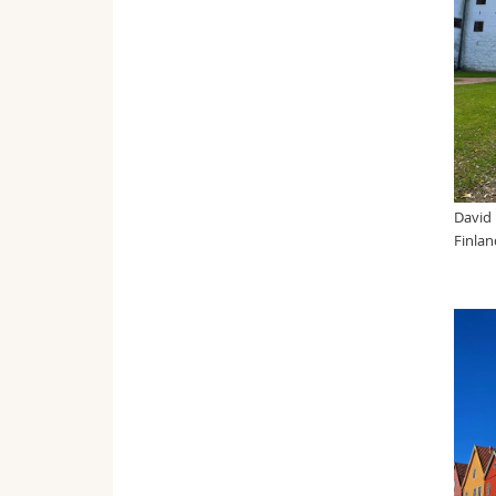
David 
Finlan