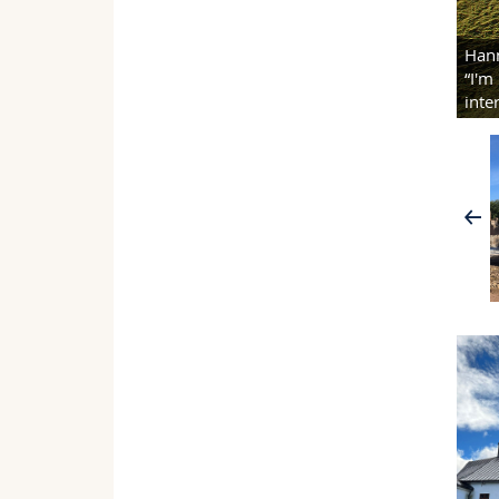
Hann
mn semester 19
“I'm
10/10
inte