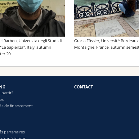
l Barben, Università degli Studi di
Gracia Fässler, Université Bordeaux
La Sapienza", Italy, autumn
Montaigne, France, autumn semest
ter 20
NG
CONTACT
 partir?
es
tés de financement
és partenaires
 d'expériences