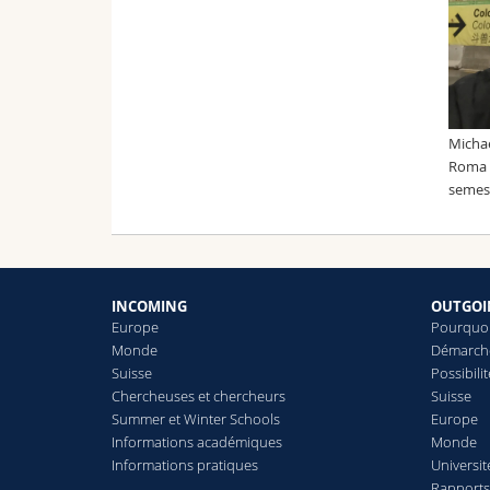
Michae
Roma "
semes
INCOMING
OUTGOI
Europe
Pourquoi
Monde
Démarch
Suisse
Possibili
Chercheuses et chercheurs
Suisse
Summer et Winter Schools
Europe
Informations académiques
Monde
Informations pratiques
Universit
Rapports