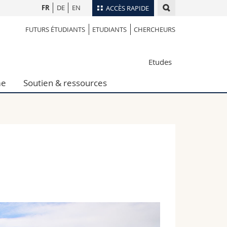
FR
DE
EN
ACCÈS RAPIDE
FUTURS ÉTUDIANTS
ETUDIANTS
CHERCHEURS
Annuaire du personnel
Plan d'accès
nts
Etudes
Bibliothèques
Webmail
me
Soutien & ressources
rs
Programme des cours
MyUnifr