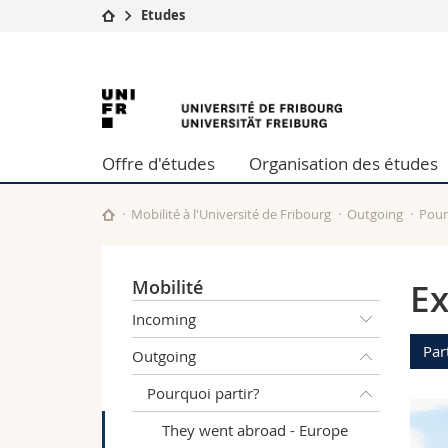
Etudes
Université
Facultés
Université
Etudes
Théologie
Campus
Droit
de
Recherche
Sciences é
Offre d'études
Organisation des études
Université
Lettres et
Fribourg
Formation continue
Sciences de
Sciences e
Mobilité à l'Université de Fribourg
Outgoing
Pour
Interfacult
Mobilité
Ex
Incoming
Par
Outgoing
Pourquoi partir?
They went abroad - Europe