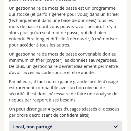
Sciences et médecine
Collaborateurs
Webmail
Un gestionnaire de mots de passe est un programme
qui stocke (et parfois génère pour vous) dans un fichier
Interfacultaire
Doctorants
(techniquement dans une base de données) tous les
Programme des cours
mots de passe dont vous pouvez avoir besoin. Il n’y a
alors plus qu’un seul mot de passe, qui doit bien
MyUnifr
entendu être long et difficile à découvrir, à mémoriser
pour accéder à tous les autres.
Un gestionnaire de mots de passe convenable doit au
minimum chiffrer (crypter) les données sauvegardées.
De plus, un gestionnaire devrait idéalement permettre
d’avoir accès au code source et être audité.
Par ailleurs, il faut noter qu'une grande facilité d'usage
est rarement compatible avec un bon niveau de
sécurité. Il est donc nécessaire de faire une analyse de
risques par rapport à ses besoins.
On peut distinguer 4 types d’usages (classés ci-dessous
par ordre décroissant de confidentialité) :
Local, non partagé