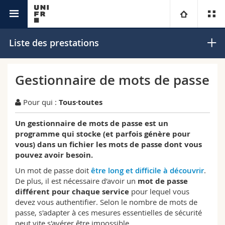
IT
Université
Liste des prestations
Facultés
Etudes
Gestionnaire de mots de passe
Vous êtes
Campus
Théologie
Pour qui :
Tous·toutes
Recherche
Un gestionnaire de mots de passe est un
Ressources
Droit
Futurs étudiants
programme qui stocke (et parfois génère pour
vous) dans un fichier les mots de passe dont vous
Université
Sciences économiques et sociales et management
Etudiants
Annuaire du personnel
pouvez avoir besoin.
Un mot de passe doit
être long et difficile à découvrir
.
Formation continue
Lettres et sciences humaines
Médias
Plan d'accès
De plus, il est nécessaire d'avoir un
mot de passe
différent pour chaque service
pour lequel vous
devez vous authentifier. Selon le nombre de mots de
Sciences de l'éducation et de la formation
Chercheurs
Bibliothèques
passe, s'adapter à ces mesures essentielles de sécurité
peut vite s'avérer être impossible.