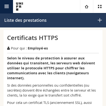
IT
Université
Liste des prestations
Facultés
Etudes
Certificats HTTPS
Vous êtes
Campus
Théologie
Pour qui :
Employé·es
Recherche
Selon le niveau de protection à assurer aux
Ressources
Droit
Futurs étudiants
données qui transitent, les serveurs web doivent
utiliser le protocole HTTPS pour chiffrer les
Université
Sciences économiques et sociales et management
Etudiants
Annuaire du personnel
communications avec les clients (navigateurs
internet).
Formation continue
Lettres et sciences humaines
Médias
Plan d'accès
Si des données personnelles ou confidentielles (ou
secrètes) doivent être échangées entre le serveur et les
clients, la loi exige que le transfert soit chiffré.
Sciences de l'éducation et de la formation
Chercheurs
Bibliothèques
Pour cela un certificat TLS (anciennement SSL), aussi