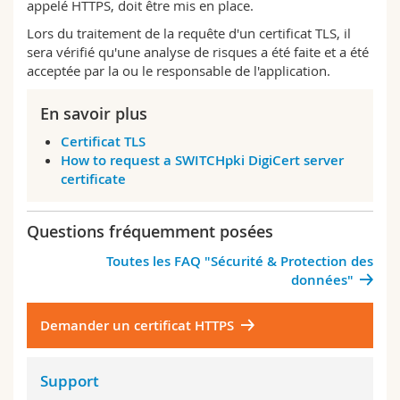
appelé HTTPS, doit être mis en place.
Sciences et médecine
Collaborateurs
Webmail
Lors du traitement de la requête d'un certificat TLS, il
sera vérifié qu'une analyse de risques a été faite et a été
Interfacultaire
Doctorants
Programme des cours
acceptée par la ou le responsable de l'application.
MyUnifr
En savoir plus
Certificat TLS
How to request a SWITCHpki DigiCert server
certificate
Questions fréquemment posées
Toutes les FAQ "Sécurité & Protection des
données"
Demander un certificat HTTPS
Support