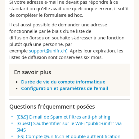
Si votre adresse e-mail ne devait pas répondre à ce
Sciences et médecine
Collaborateurs
Webmail
standard ou qu'elle avait une quelconque erreur, il suffit
de compléter le formulaire ad hoc.
Interfacultaire
Doctorants
Programme des cours
Il est aussi possible de demander une adresse
fonctionnelle par le biais d'une liste de
diffusion (lorsqu'on souhaite s'adresser à une fonction
MyUnifr
plutôt qu'à une personne, par
exemple
support@unifr.ch)
. Après leur expiration, les
listes de diffusion sont conservées six mois.
En savoir plus
Durée de vie du compte informatique
Configuration et paramètres de l’email
Questions fréquemment posées
[E&S] E-mail de Spam et filtres anti-phishing
[Guest] S’authentifier sur le WiFi “public-unifr” via
SMS
[ES] Compte @unifr.ch et double authentification