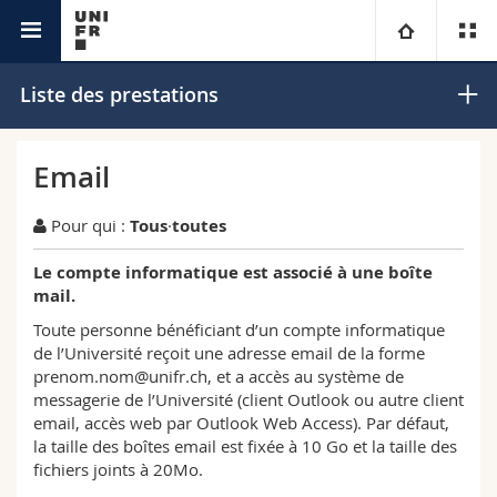
IT
Université
Liste des prestations
Facultés
Etudes
Email
Vous êtes
Campus
Théologie
Pour qui :
Tous
·
toutes
Recherche
Le compte informatique est associé à une boîte
Ressources
Droit
Futurs étudiants
mail.
Toute personne bénéficiant d’un compte informatique
Université
Sciences économiques et sociales et management
Etudiants
Annuaire du personnel
de l’Université reçoit une adresse email de la forme
prenom.nom@unifr.ch, et a accès au système de
Formation continue
Lettres et sciences humaines
Médias
Plan d'accès
messagerie de l’Université (client Outlook ou autre client
email, accès web par Outlook Web Access). Par défaut,
la taille des boîtes email est fixée à 10 Go et la taille des
Sciences de l'éducation et de la formation
Chercheurs
Bibliothèques
fichiers joints à 20Mo.