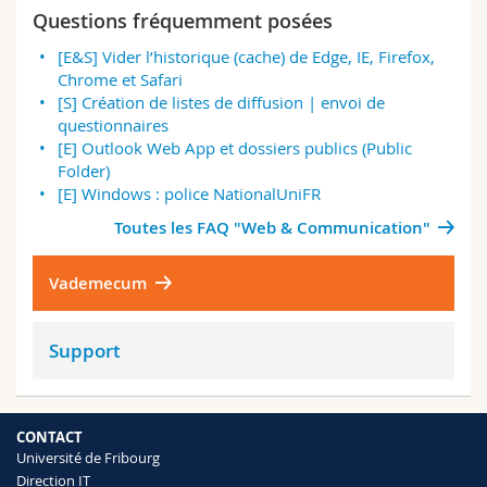
Sciences et médecine
Collaborateurs
Webmail
Questions fréquemment posées
[E&S] Vider l’historique (cache) de Edge, IE, Firefox,
Interfacultaire
Doctorants
Programme des cours
Chrome et Safari
[S] Création de listes de diffusion | envoi de
questionnaires
MyUnifr
[E] Outlook Web App et dossiers publics (Public
Folder)
[E] Windows : police NationalUniFR
Toutes les FAQ "Web & Communication"
Vademecum
Support
CONTACT
Université de Fribourg
Direction IT