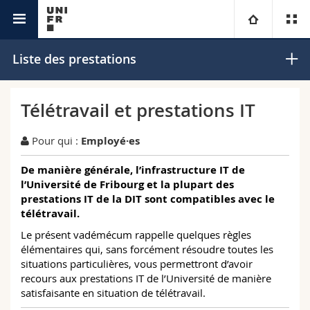
IT
Université
Liste des prestations
Facultés
Etudes
Télétravail et prestations IT
Vous êtes
Campus
Théologie
Pour qui :
Employé·es
Recherche
De manière générale, l’infrastructure IT de
Ressources
Droit
Futurs étudiants
l’Université de Fribourg et la plupart des
prestations IT de la DIT sont compatibles avec le
Université
Sciences économiques et sociales et management
Etudiants
Annuaire du personnel
télétravail.
Le présent vadémécum rappelle quelques règles
Formation continue
Lettres et sciences humaines
Médias
Plan d'accès
élémentaires qui, sans forcément résoudre toutes les
situations particulières, vous permettront d’avoir
recours aux prestations IT de l’Université de manière
Sciences de l'éducation et de la formation
Chercheurs
Bibliothèques
satisfaisante en situation de télétravail.