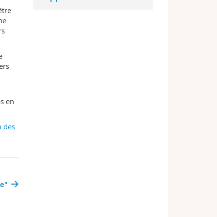
être
ne
rs
e
ers
es en
n des
ue"