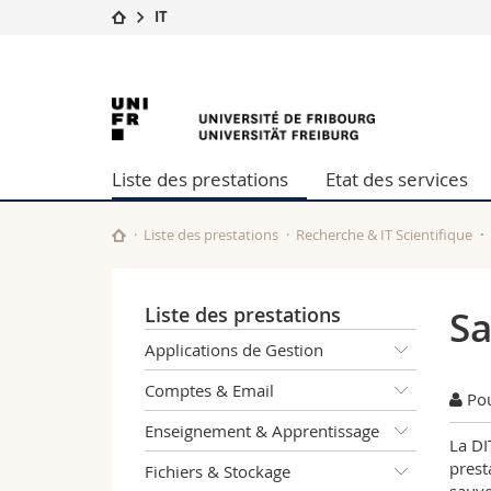
IT
Université
Facultés
Université
Etudes
Théologie
Campus
Droit
de
Recherche
Sciences é
Liste des prestations
Etat des services
Université
Lettres et
Fribourg
Formation continue
Sciences de
Sciences e
Liste des prestations
Recherche & IT Scientifique
Interfacult
Liste des prestations
Sa
Applications de Gestion
Comptes & Email
Pou
Enseignement & Apprentissage
La DI
prest
Fichiers & Stockage