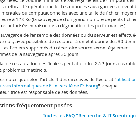
gardées. Le volume minimal de sauvegarde est de 4TB pour des
ns d’efficacité opérationnelle. Les données sauvegardées doivent 
imentales ou computationnelles avec une taille de fichier moyen
ieure à 128 Ko (la sauvegarde d’un grand nombre de petits fichie
 pas autorisée en raison de la dégradation des performances).
auvegarde de l'ensemble des données ou du serveur est effectué
e nuit, avec possibilité de restaurer à un état donné des 30 derni
. Les fichiers supprimés du répertoire source seront également
imés de la sauvegarde après 30 jours.
lai de restauration des fichiers peut atteindre 2 à 3 jours ouvrabl
e problèmes matériels.
lez noter que selon l'article 4 des directives du Rectorat "
utilisatio
urces informatiques de l’Université de Fribourg
", chaque
sateur·trice est responsable de ses données.
stions fréquemment posées
Toutes les FAQ "Recherche & IT Scientifiq