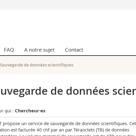
Vous êtes
Futurs étudia
Etudiants
conomiques et sociales et management
Médias
FAQ
A notre sujet
Contact
 sciences humaines
Chercheurs
 l'éducation et de la formation
Collaborateu
t médecine
Doctorants
Sauvegarde de données scientifiques
aire
uvegarde de données scien
r qui :
Chercheur·
es
T propose un service de sauvegarde de données scientifiques. Cet
ation est facturée 40 chf par an par Téraoctets (TB) de données