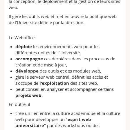
la conception, le déploiement et la gestion de leurs sites
Sciences et médecine
Collaborateurs
Webmail
web.
Il gère les outils web et met en œuvre la politique web
Interfacultaire
Doctorants
Programme des cours
de l’Université définie par la direction.
MyUnifr
Le Weboffice:
déploie
les environnements web pour les
différentes unités de l'Université,
accompagne
ces dernières dans les processus de
création et de mise à jour,
développe
des outils et des modules web,
gère le serveur web central, définit les accès et
s'occupe de
l'exploitation
des sites web,
peut conseiller, analyser et accompagner certains
projets web
.
En outre, il
crée un lien entre la culture académique et la culture
web pour développer un "
esprit web
universitaire
" par des workshops ou des