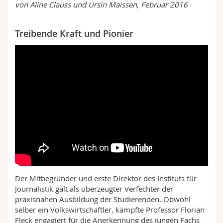
von Aline Clauss und Ursin Maissen, Februar 2016
Science and Medicine
Employees
Webmail
Treibende Kraft und Pionier
Interfaculty
PhD students
Course catalogue
MyUnifr
Der Mitbegründer und erste Direktor des Instituts für
Journalistik galt als überzeugter Verfechter der
praxisnahen Ausbildung der Studierenden. Obwohl
selber ein Volkswirtschaftler, kämpfte Professor Florian
Fleck engagiert für die Anerkennung des jungen Fachs