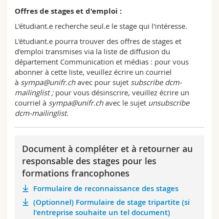
département, celui-ci transmet les documents au
cours en communication du master. La structure
Offres de stages et d'emploi :
délégué aux examens de la faculté des SES.
interne du rapport de stage est laissée à votre
appréciation.
L'étudiant.e recherche seul.e le stage qui l'intéresse.
L'étudiant.e pourra trouver des offres de stages et
d'emploi transmises via la liste de diffusion du
département Communication et médias : pour vous
abonner à cette liste, veuillez écrire un courriel
à
sympa@unifr.ch
avec pour sujet
subscribe dcm-
mailinglist ;
pour vous désinscrire, veuillez écrire un
courriel à
sympa@unifr.ch
avec le sujet
unsubscribe
dcm-mailinglist
.
Document à compléter et à retourner au
responsable des stages pour les
formations francophones
Formulaire de reconnaissance des stages
(Optionnel) Formulaire de stage tripartite (si
l'entreprise souhaite un tel document)