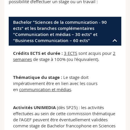
possibilité d’effectuer un stage ou un travail :
Science and Medicine
Employees
Webmail
Interfaculty
PhD students
Course catalogue
Bachelor "Sciences de la communication - 90
ects" et les branches complémentaires
"Communication et médias – 30 ects" et
MyUnifr
"Business Communication – 60 ects"
Crédits ECTS et durée :
3 ECTS
sont acquis pour
2
semaines
de stage à 100% (ou l'équivalent).
Thématique du stage :
Le stage doit
impérativement être en lien avec les cours
en
communication et médias
.
Activités UNIMEDIA
(dès SP25) : les activités
effectuées au sein de cette commission thématique
de l'AGEF peuvent être éventuellement validées
comme stage de Bachelor francophone en Sciences