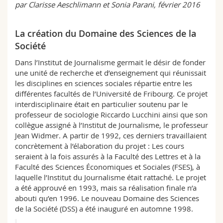
par Clarisse Aeschlimann et Sonia Parani, février 2016
Science and Medicine
Employees
Webmail
La création du Domaine des Sciences de la
Interfaculty
PhD students
Course catalogue
Société
MyUnifr
Dans l’Institut de Journalisme germait le désir de fonder
une unité de recherche et d’enseignement qui réunissait
les disciplines en sciences sociales répartie entre les
différentes facultés de l’Université de Fribourg. Ce projet
interdisciplinaire était en particulier soutenu par le
professeur de sociologie Riccardo Lucchini ainsi que son
collègue assigné à l’Institut de Journalisme, le professeur
Jean Widmer. A partir de 1992, ces derniers travaillaient
concrètement à l’élaboration du projet : Les cours
seraient à la fois assurés à la Faculté des Lettres et à la
Faculté des Sciences Économiques et Sociales (FSES), à
laquelle l’Institut du Journalisme était rattaché. Le projet
a été approuvé en 1993, mais sa réalisation finale n’a
abouti qu’en 1996. Le nouveau Domaine des Sciences
de la Société (DSS) a été inauguré en automne 1998.