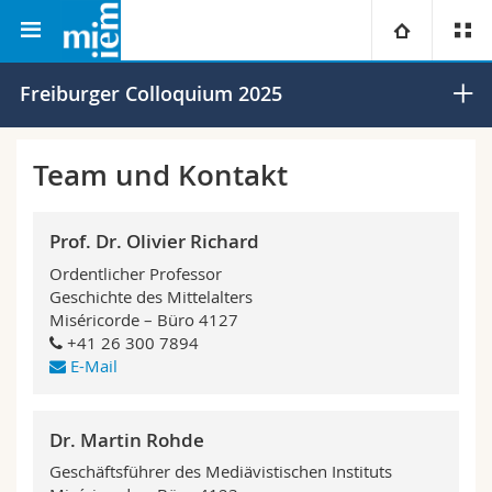
Philosophische Fakultät
Mediävistisches Institut
Universität
Freiburger Colloquium 2025
Fakultäten
Studium
Team und Kontakt
Informationen für
Campus
Theologische Fak.
Prof. Dr. Olivier Richard
Forschung
Ressourcen
Rechtswissenschaftliche Fak.
Studieninteressierte
Ordentlicher Professor
Geschichte des Mittelalters
Miséricorde – Büro 4127
Universität
Wirtschafts- und Sozialwissenschaftliche Fak.
Studierende
Personenverzeichnis
+41 26 300 7894
E-Mail
Weiterbildung
Philosophische Fak.
Medien
Ortsplan
Dr. Martin Rohde
Fak. für Erziehungs- und Bildungswissenschaften
Forschende
Bibliotheken
Geschäftsführer des Mediävistischen Instituts