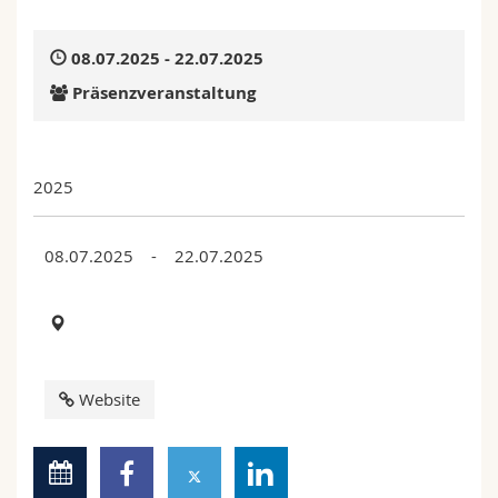
Math.-Nat. und Med. Fak.
Mitarbeitende
Webmail
08.07.2025 - 22.07.2025
Interfakultär
Doktorierende
Vorlesungsverzeichnis
Präsenzveranstaltung
MyUnifr
2025
08.07.2025 - 22.07.2025
Website