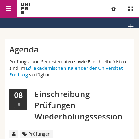
Wirtschafts- und
Kommunikationswissenschaft
Universität
Sozialwissenschaftliche
und Medienforschung
Fakultät
Fakultäten
Studium
Agenda
Informationen für
Campus
Theologische Fak.
Prüfungs- und Semesterdaten sowie Einschreibefristen
sind im
akademischen Kalender der Universität
Freiburg
verfügbar.
Forschung
Ressourcen
Rechtswissenschaftliche Fak.
Studieninteressierte
Einschreibung
Universität
Wirtschafts- und Sozialwissenschaftliche Fak.
Studierende
08
Personenverzeichnis
Prüfungen
JULI
Weiterbildung
Philosophische Fak.
Medien
Ortsplan
Wiederholungssession
Fak. für Erziehungs- und Bildungswissenschaften
Forschende
Bibliotheken
Prüfungen